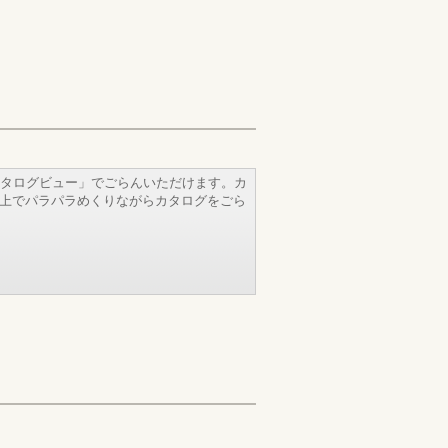
タログビュー」でごらんいただけます。カ
b上でパラパラめくりながらカタログをごら