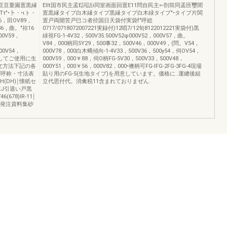
闘町亘亘量園置黒縁
Ellt国市民主孟E詞詰i同室画面回置E11問自民主=-剖筒同孟匝璽聞
τ"•卜・•ιト・
置黒縁タイプ白木縁タイプ黒縁タイプ白木緑タイプ"•タイプ片関
36，田OV89，
置戸両開苦戸巳コ者径国日天袋付実袋f"呼総
136，曲。"祢16
0717/0718072007221実録付)12唱7/12旬8122012221実袋付)黒
00V59，
緑視FG-1-4V32，500V35.500V52φ000V52，000V57，曲。
V84，000柄同5Y29，500事32，500V46，000V49，(問。V54，
00V54，
000V78，000白木蝿傾向-1-4V33，500V36，500y54，伺OV54，
周としてご使用に生
000V59，000￥88，伺O柄FG-5V30，500V33，500V48，
文方法下記の各
000Y51，000￥56，000V82，000•襖柄可FG-lFG-2FG-3FG-4現場
ズ呼称・寸法表
貼り用のFG-5(生地タイプ)を用意しています。価格に..運纏後組
H(DH)￨懐紙セ
立代思付代。消禽税11含まれておりまぜん.
)EJ引退い戸黒
(678)IR-11￨
64)発注資料集砂