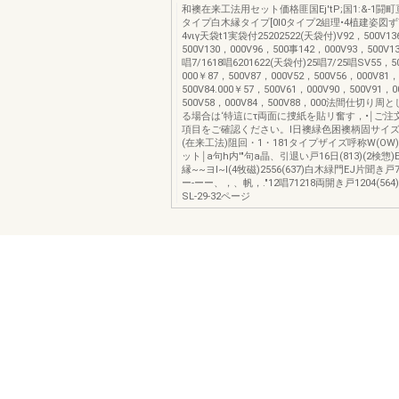
和襖在来工法用セット価格匪国Ej'tP;国1:&-1
タイプ白木縁タイプ[0I0タイプ2組理•4植建姿図ずT
4vιγ天袋t1実袋付25202522(天袋付)V92，500V1
500V130，000V96，500事142，000V93，500V
唱7/1618唱6201622(天袋付)25唱7/25唱SV55，5
000￥87，500V87，000V52，500V56，000V81，
500V84.000￥57，500V61，000V90，500V91，0
500V58，000V84，500V88，000法間仕切り
る場合は‘特這にτ両面に捜紙を貼リ奮す，•￨ご注
項目をご確認ください。I日襖緑色困襖柄固サイ
(在来工法)阻回・1・181タイプザイズ呼称W(OW)
ット￨a句h内'"句a晶、引退い戸16日(813)(2検惣
縁~~ヨI~I(4牧磁)2556(637)白木緑門EJ片聞き戸746
ー-ーー、，、帆，."12唱71218両開き戸1204(5
SL-29-32ページ