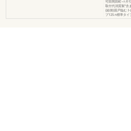
可田岡田町~l-
取付代消質製"含
(組側)固戸臨む卜(
プ125.n標準タイ