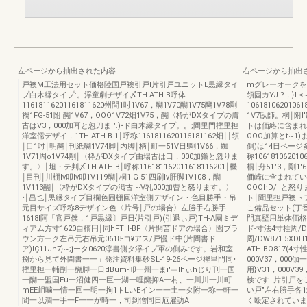
左ページから抽出された内容
右ページから抽出
戸襖M工法用セット価格陸国戸襖引戸l片引戸ユニットE黒縁タイ
mグレーオークを
プ白木縁タイプ:。浮童劇ヂザイ〆TH-ATH-B呼体
領固カYJ.?，}L
11618116201161811620州問1吋1V67，醐1V70醐1V75醐1V78剛
106181062010
禍1FG-51附I醐1V67，OOO1V72畑1V75，醐〈枠がDXタイプの膚
1V7臥師。桐￨附l
古はV3，000加耳と忽刀まl".)•ド白木縁タイプ。。;間里門樫里担
トは価絡に含まれ
洋室儒デザイ，1TH-ATH-B-1￨呼称1161811620116181162畑￨￨領
OOO加算とt~
￨目1吋￨明醐￨刊紙醐1V74脚￨内脚￨柄￨町一51V日!剛1V66，蜘
側)は14日ベージ多
1V71周o1V74剛￨〈枠がDXタイプ由場古は口，000加鎌と忽りま
称106181062010
す。〉￨坦・テ判〆TH-ATH-B￨呼称116181162011618116201￨機
桐￨舟51"3，剛1'
￨目刊￨川棚Iv叩Iv叩1V119醐￨桐1'G-51四刷Iv肝脚1V108，醐
価崎に含まれてい
1V113醐￨〈枠がDXタイプの渇古I~V乳000加曹と怒ります。〉
OOOhD/Ilと
•￨昌也￨黒縁タイプ目欄色固棚回洋室側デザイン・色目勝手・吊
ト￨聞里担戸襖ト
元目サイズ呼称8デザイン色〈片号￨戸の場合〉左勝手右勝手
こ備品セット(丁番
1618l阿「官戸僕，1戸黒縁〕戸日{片引戸)(引退ぃ戸)TH-A園ミデ
門真壁用単体価格
ィアム方寸1620自楕円￨同hFTH-BF〈片開苦ドアの場合〉園ブラ
ド-寸法4寸柱周/DW8
ウン方ーク左吊元右吊元0618-コ¥アス/戸慢ド中(片問書ド
周/DW871.5XD
ア)lÇ11Jh7}~;jータ0620淳書側タ浮イプ軍の側みです。岩和室
ATH-BO817(4寸
捌から見て外問書一一」発注資料集砂SL-19-26ページ樫里門同•
000V37，000伽
樫里担一輔副一醐脚一日dBum-叩一州一まi'﹁lhぃhじり刊一国
用}V31，000V3
一醐一盟国Eu一沼健四一臣一湖一哩醐抑A一村、一川川一川町
検です..片引戸
mEE岨噛一情一回一明一拘1トLいEイン一一土一タ附一称一軒一
い戸"左右勝手各1
間一以澗一手一F一一が時一，司到憎同日厄雇訪A
く殴定されていま