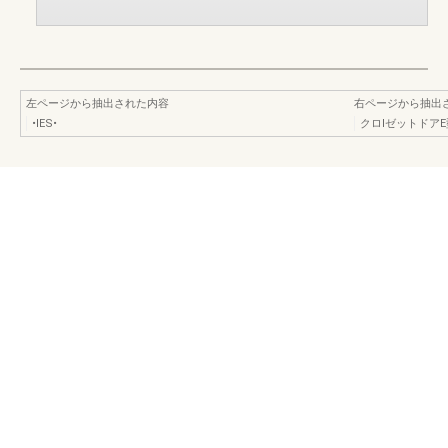
左ページから抽出された内容
右ページから抽出
•IES•
クロlゼットドアE型•