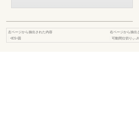
左ページから抽出された内容
右ページから抽出
•IES•固
可動間仕切りぃJl3-2-