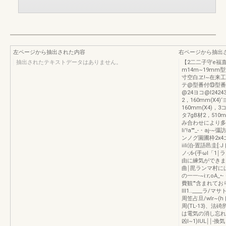
左ページから抽出された内容
右ページから抽出
抽出されたテキストデータはありません。
【2二二子守e福
m14m~19mm
寸空白ヱ!~在来
テ@型番付⑬型番
@24ヨコ@I242
2，160mm(X4
160mm(X4)，3コ
タ7gB材2，510
み合わせにより多桔
Ii'!a""_-・aj
ンノグ園圃枠2x4
iiIi泊-置語邑圭
ノ-;6-(手ωl
由に練気ができます
曲￨毘ランマ村に
の一一-~i:r;o
費観'"含まれて
III1..____ラ/
周笠占旦/wlr~(
周(TL-13)、法
は電気の消し忘れ
凶l~1)lUL￨