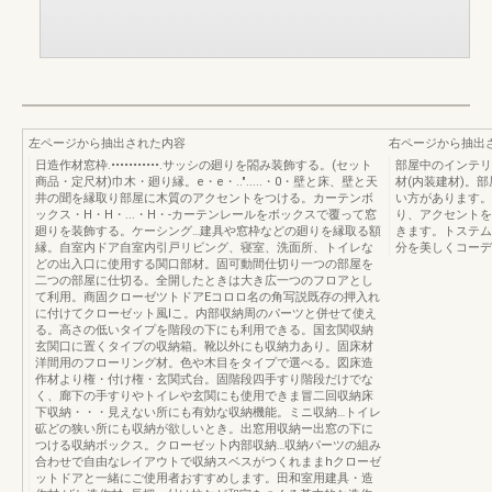
左ページから抽出された内容
右ページから抽出
日造作材窓枠.•••••••••••.サッシの廻りを閤み装飾する。(セット
部屋中のインテリ
商品・定尺材)巾木・廻り縁。e・e・..".....・0・壁と床、壁と天
材(内装建材)。
井の聞を縁取り部屋に木質のアクセントをつける。カーテンボ
い方があります。
ックス・H・H・...・H・-カーテンレールをボックスで覆って窓
り、アクセントを
廻りを装飾する。ケーシング…建具や窓枠などの廻りを縁取る額
きます。トステム
縁。自室内ドア自室内引戸リビング、寝室、洗面所、トイレな
分を美しくコーデ
どの出入口に使用する関口部材。固可動間仕切り一つの部屋を
二つの部屋に仕切る。全開したときは大き広一つのフロアとし
て利用。商固クローゼツトドアEコロロ名の角写説既存の押入れ
に付けてクローゼット風lこ。内部収納周のパーツと併せて使え
る。高さの低いタイプを階段の下にも利用できる。国玄関収納
玄関口に置くタイプの収納箱。靴以外にも収納力あり。固床材
洋間用のフローリング材。色や木目をタイプで選べる。図床造
作材より権・付け権・玄関式台。固階段四手すり階段だけでな
く、廊下の手すりやトイレや玄関にも使用できま冒二回収納床
下収納・・・見えない所にも有効な収納機能。ミニ収納…トイレ
砿どの狭い所にも収納が欲しいとき。出窓用収納ー出窓の下に
つける収納ボックス。クローゼッ卜内部収納…収納パーツの組み
合わせで自由なレイアウトで収納スベスがつくれままhクローゼ
ットドアと一緒にご使用者おすすめします。田和室用建具・造