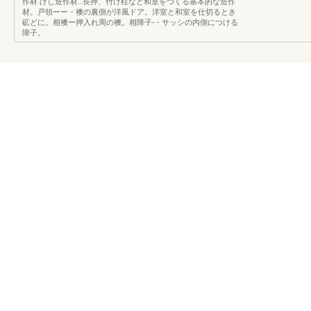
作材.げし造作材…長押、付け柱など和室をつくる基本的な造作
材。戸領ーー・襖の裏側が洋風ドア。洋室と和室を仕切るとき
砿どに。相襖ー押入れ周の襖。相障子-・サッシの内側につける
障子。