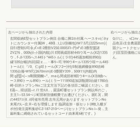
左ページから抽出された内容
右ページから抽出
玄関収納E型セットプラン例目.台備に脚2ホ付属.ヘースキvビネy
Q///に、、ν口n
トにカウンター付属{W，480}..:I上U別梱包)lW7.5尺(2225mm)￨
品色豆i主全農届
目E-l歴朝U司令〆>IE-2塵割V250.000SFI--円νf'ιE-3塵型盟諸
固クレートクセット
ZV276，000lγ)l~l-国{内観)川:E間禍成部材445ウ耳ール(X2)1335
ク}匡窪罰価格に
ウ，f-JI-1335へス445ト"445トル(ミラ付)445過加帽桓890台
ん.
繍'335台輔(内回)闘:z.....・事!I~司.'890ウ4ール1335ウ喧ール445
トール{ミ『/0、仁g叩トール(Xフ2ー}付jS制過網棚仮890吉崎
1335台備•W9尺(2670mm)E-3塵開Y339，500l11(内観)内
間:g[f]]]>(~:s剛開開醐~"。maも間成部材8田ウ4ール(X3)8曲へ
ース890トール890トール(ミラー111890追加訓甑開0台鎗1780台
崎•目的トプランNoご注文方法下記の各項目ご確認ください。目
E函~...喧頑固~r..l1:世iUI..，届温町珊セットプラン例以舛のご，
主主1~53.54べジ町部材別価帽費でお遭びください。困E.3(，聞
の44S?;t-}t..iI同省吊売用.左吊元周があります.セットプランNo
末尾のL~左.R~右を理慢します.臨調追加・仮セット(8牧入棚ダ
ボ付}発注資料集砂CZ-187-210ページ(セットプランNo.l~発，主
歯科集に縄砲されているセットコード由来尾6桁です。)