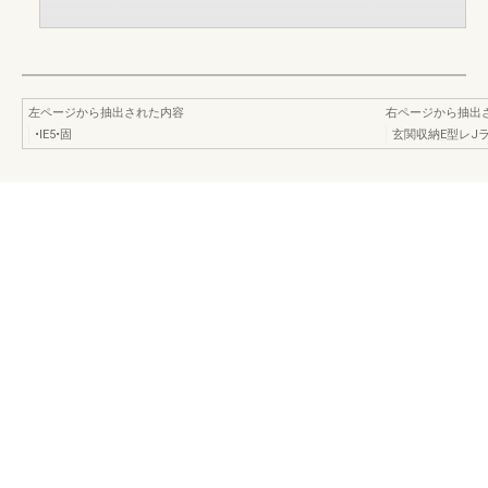
左ページから抽出された内容
右ページから抽出
•IE5•固
玄関収納E型レJラt