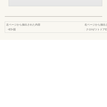
左ページから抽出された内容
右ページから抽出
•IE5•固
クロlゼツトドアE型