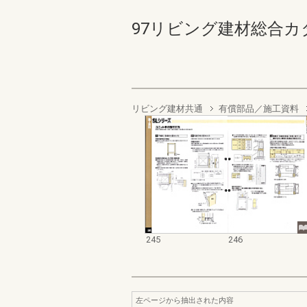
97リビング建材総合カタログ 
リビング建材共通
有償部品／施工資料
245
246
左ページから抽出された内容