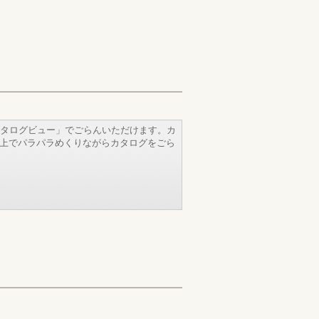
タログビュー」でごらんいただけます。カ
b上でパラパラめくりながらカタログをごら