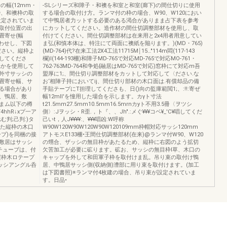
の幅(12mm・
-SLシリーズ和障子・和襖を和室と和室(廊下)の間仕切りに使用
枠、和襖枠の取
する場合の取付け方。ランマ付の枠の場合、W90、W120におい
設定されていま
て中鴨居者力ットする必要のある渇合がありまま占下表を参考
取付位置の出
にカッ卜してください。造作材の間仕切調整部材を使用し、取
畳寄せ(幅
付けてください。間仕切調整部材は在来用と2x4用者用意してい
合わせし、下図
ま弘(和慎本体は、特注にて両面に襖紙を陥ります。)(MD・765)
ださい。縦枠よ
(MD-764)代?在来工法2X4工法11715M￨15…"114m悶(117-143
してくださ
欄)I(144-193柵)和障子MD-765で対応MD-765で対応MO-761・
すれかを使用して
762-763MD-764和争処{融居はMD-765で対応)窓枠にて対応m吾
外寸サッシの
盟厚に1;、間仕切り調整部材をカットして対応して〈ださい.な
畳寄せ幅、サ
お‘相陣子持においてij、間仕切り部材の木口面は.有償却品の備
る場合があり
手貼テープにT担理してくださも、日()向の監庫範閲1;、:!!:寄ぜ
、鴨居、敷
幅12mll'を憧用した場合を示します。カγト寸法
まム以下の樽
t21.5mm27.5mm10.5mm16.5mrnカyト不用3.5冊〈ヲツシ
4hhR↓xプ一ア
側〉:Jヲッシ・R歪.，ト『、、Jh".:メぐ¥¥¥コベ¥_'C¥唱してくだ
む判;己判:)タ
己いt，人J¥¥¥¥:、¥¥¥唱凶:W呼称
した縦枠の木口
W90W120W90W120W90W120109mm枠帽対応サッシ120mm
プ)を同梱の接
アトモスE133柵•王間仕切調整部材(在来)@ランマ付W90、W120
、敷居はサッシ
の甥合、ザッシの無目枠があたるため、縦枠に右図のよう拡切
チューブは、付
欠苦加工が必要に砿ります。砿お、サッシの無目枠l草、木口の
縦枠木ロテープ
キャップを外して和田軍子枠を取付けま乱。吊り束の取付け鴨
ッシアングル呑
居、中鴨居サッシ側(収納側)漕部に用り束を取付けます。(加工
は下図書照)※ランマ付4枚建の場合、吊り束が設定されていま
す。日品•