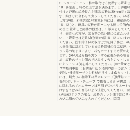
SLシリーズユニット枠の取付け方使用する畳寄せ
18..)を確認し.枠の壁出寸法を決めます。日戸襖
付け方戸慢の縦枠長さを確認.縦枠は30mm長く
す。納まりに合わせて力ットしてください。枠材
し方(戸模、和襖共通).枠材取付時には、和室側の
18...12..)と、建具の縦枠が面ーになる憶に位箇
の僚に.畳寄せと縦枠の段差は、1..以内としてく
り、畳奇せの方が、出る事の忽い憶に位置合わせ
い。・畳寄せは定尺材(別売)の幅18...12..のい
ください。固和障子枠の取付け方初陣子枠は、半
大壁仕憶に対応していまま己枠部材の加工壁厚、
ッシ等の納まりにより、枠をカットする必要のあ
ます。@枠見込み幅を力ツ卜する必要がある場合
居、縦枠のサッシ側の見込み寸，去を力ットしま
に力ットシロ(x)を算出してください。担E'"量a•ど
ロ本幅四事批ugお防衛叶山シ泊川ロ副一((i宮;5i)(;
テ削b=外壁厚ーザツシ柱樋がり寸，ま@カット
には、別売りの相障子枠用木ロテープ(横手貼テー
着剤(ポリネートチューブ)で獲着しままh※鴨居
に隠れるので木ロテープは不用で弘※ポリネート
けすぎてはみ出さ芯いよう注意してください。•
(別売)@テラスの場合、縦枠のサッシ側下部にサ
み込み用の切込みを入れてください。問問