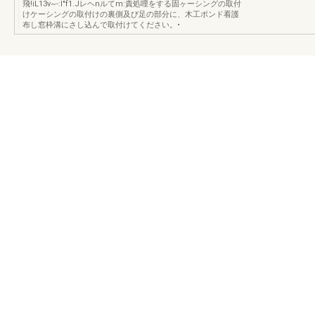
飛!iL13ν~-:I"f1.Jレヘnルてm:責処哩をする固ヶーシングの取付
けケーシングの取付けの裏側及び足の部分に、木工ポンド看護
布し窓枠溝にさし込んで取付けてください。•