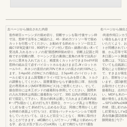
左ページから抽出された内容
右ページから抽出
造作材日ヶーシンダの留め切り、切断サッシを取i寸後サッシ枠
-尚道作伺口ンカ
寸法、窓枠寸法等をご確認の上、45・斜め力ツトソ一等で留め
い場合もあります
カットを行怒ってください。お勧めする斜めカットソ一目立工
いただくよう、お
織C15F8(定価110，800円チップソ付)ノ窓白~.鍋麿の良い木~て
トが同槽されてい
受冶具.入れるカットノの底"困惑桝抑留め切り、切断上記固と同
後、かん芯等で耳
格ですが切断の際、ケーシング足の裏側に直角の木等で治具が
木口面シート脚遺
わりに受木を入れておくと、精度良くカットができまOodYiF回
る際には、下記に
窓枠の組み立て必すパイロットホルをあけまま己J¥ィロットホ
ていても点銭諸に
ール1<1:、木ネジの直径の約70%で木ネジの長さの約100%とし
変化により部材が
ます。3.4φx50..のDNビスの場合は、2.5φx40..のパイロットホ
で、すきまが発生
ールと砿りままム国電動ドライバl立‘からもみを防ぐ為、トルク
また、部材をジョ
の調整をしてください。固豊重塑かならす嬢合部にl革、当社指
います。(図3参
定の専用木ネジ(MDF専用DNビス)をご使用ください。そして、
お取付けください。
接合部分には木工ポンドの緩着剤を併用してください。国間木
接着剤は、点付け
の入れ方飼木は両面に接着剤をつけて、300..以内の間隔で入れ
い。MDFも木の
釘で固定して下さい。窓台の飼木は通しで入れまま己縄本内凶
縮が発生しま乱当社試
¥﹀/門U固かくし釘の打ち方1.窓枠立、ケーシング高より専用か
→50"Cx30%x2
くし釘を使って.斜め打ちし止めるか又は、同僚に専用かくし釘
作材、隠し釘のみの
を枠材の表面より打ちつけ、釘頭をパッチャルペンシルで処理
し釘変化なしt'a
をしていただいても、ほとんど目立つことなく、簡単に取付け
具合現象(図2)
ることができます。a町鋼のくしIJてケ-~ノグ蝿より斜めnらす
隙間発生￨勺了•
る字、必/丘ダ百グ百Jシ(1)oK周η〈し釘で商打ら12111通告