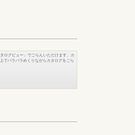
タログビュー」でごらんいただけます。カ
b上でパラパラめくりながらカタログをごら