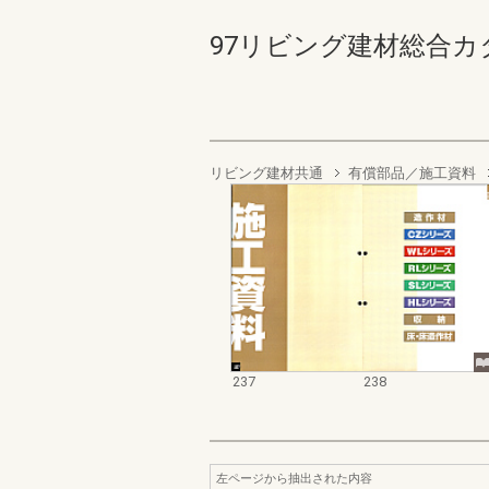
97リビング建材総合カタログ 
リビング建材共通
有償部品／施工資料
237
238
左ページから抽出された内容