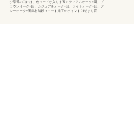
び昂番の口には、色コードが入りま五ミディアムオーク=園、ブ
ラウンオーク=固、カジュアルオーク=回、ライトオーク=回、グ
レーオーク=固床材階段ユニット施工のポイント24納まり図