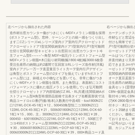
左ページから抽出された内容
右ページから抽出
造作材出窓カウンター傷がつきにくいMDF+メラミン樹脂を採用
カーテンボックス
(ポストフォーム型)。窓枠、ケーシングとの統一感をつくり出し
作材などと窓辺を
ます二CZシリーズwLシリーズ室内ドア室内引戸クローゼットド
付けも簡単です二
アクローゼットドア1型玄関収納室内ドア1型室内引戸1型可動間
戸1型可動間仕切
仕切り玄関収納1型キャビネット出窓回ヨ￨出窓カウンタートヰ
ローゼットドア1
主フォーム型E~~~~'~角型:MDF+低圧jラミンポストフォーム型
ールはついており
MDF+メラミン樹脂※木口貼り材同梱(幅1800:4枚)幅3000:6枚⑧
井直付納まり天井
受注生産昂の納期は約2週間で五回宣ヨRLシリーズ造作材(洋風)
応できま主Jrnザ
室内ドアグレ一万一ヲ直霊童亘ライト方ーヲ室内引戸デザイン
ーゼットドア室内
は角型とポストフォーム型の2タイプを揃えていますhポストフ
玄関収納内部収納(
ォーム型には、鉢植えや小物などを置いても、非常に傷がつき
オーク直豆孟面ラ
にくいMDF+メラミン樹脂を採用。また角型は、表面材にコスト
注生産昂の納期は
パフォーマンスに優れた低圧メラミンを使用していま弘可動間
金具セット(霊理的
仕切りクローゼットドア内部収納(CZ.WL・RL共通)玄関収納Aポ
CBN--仮固定金具(2
ストフォーム型A角型有償部品規格寸法表タイプ名断面形状寸法
取付ヰジWL-CBN-
商品コードロcロ番(円価/格本)入数奥行中昌4田・6∞1800NZC
(7)KK-2800
口121WL-DCK-45-18口￥12，500450角型恒二コ3000NZC口
付ネジ・木口シーJ
122WL-DCK-45-30口￥21，5006001800NZC口123WL-DCK-60-
イント25納まり図
18口￥15，000」主」3000NZC口124WL-DCK-60-30口￥28，
ください。価格に
000450・6001800NZC口221WL-DCP-45-18口￥17，500{E三子
ておりません。WL
コヨ450ポストフォーム型3000NZC口222WL-DCP-45-30口
ー記号がはいりま
￥30，0006001800NZC口223WLーDCP-60-18口￥21，
固、カジュアルオ
000603000NZC口224WL-DCP-60-30口￥39，000※商品コード及