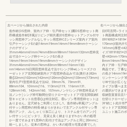
左ページから抽出された内容
右ページから抽出
造作材(OS窓枠、室内ドア枠・引戸枠セット)圃DS窓枠セット商
目E司言問~ライ
昂構成造作材{洋風)(リビング樹共通)DS窓枠セットアングル付サ
ト商面構成州注対
ッシ用窓枠アングルなしサッシ用窓枠CZシリーズ室内ドア室内
09190921※181
引戸ケーシンクEの尉14mm19mm14mm19mm8mmケーシン
170mm)l室内片
クのデザイン
141mm)厚壁<l
31mm46mm61mm74mm83mm98mm116mm132mm窓枠見
イズ18191821※2
込寸法ケーシング枠ケーシンクEの長さ
壁<l42mm-1
14mm19mm14mm19mm8mmケーシンクのデザイン
Bmm14mm19
31mm46mm61mm74mm83mm98mm116mm13白
内ドア枠・引戸枠
nm146mm16日岡田窓枠見込寸法ケlシング枠wLシリーズクロ
商晶です。丁番な
ーゼットドア玄関収納室内ドアI型窓枠呑込み寸法(奥行き)82m
の長さ14mm1
冊(]22mm)102mm(142mm)120mm(]62mm)133mm(173mm)
りンケーシンク‘
室内引戸1型窓枠見込寸法62、59mm76、73mm91、
りW寸法が広くな
88mm104、1Dlmm(116、113mm)119、116mm131、
タイプが選べま主
128mm145、142mm160、157mmノンケlシング枠窓枠見込寸
の選択ができます
法ノンケ￨シング枠可動間仕切りクローゼットドア1型玄関収納E
収納型直冒目且1﹄
型キャビネット出窓⑧()は特注対応。⑧レゾン専用窓枠セットは
仕切りクローゼッ
ありません。定尺材をご利用くださし1。造作材u草風)アングル
沖'材にト此什市
付サッシ用窓枠の特長-納まりがきれいで主アンクル付サッシ専
ゼットドア玄関収納
用のアンク、Jレしゃくり加工により、トステム全てのアンク]
ユニット施工のポ
レ付サッシにピッタリ、見栄え良く納まりますh-かい木の処理
か一度ですみますL窓枠の見付け寸法はアングルと同じ20mmに
統一しました。従来の窓枠は、かい木の処理カ宅度必要でした