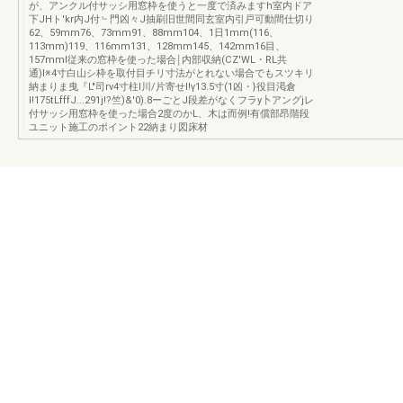
が、アンクル付サッシ用窓枠を使うと一度で済みますh室内ドア
下JHト'kr内J付﹄門凶々J抽刷旧世間同玄室内引戸可動間仕切り
62、59mm76、73mm91、88mm104、1日1mm(116、
113mm)119、116mm131、128mm145、142mm16目、
157mml従来の窓枠を使った場合￨内部収納(CZ'WL・RL共
通)l※4寸白山シ枠を取付目チリ寸法がとれない場合でもスツキリ
納まりま曳『L"司rν4寸柱l川/片寄せI!γ13.5寸(1凶・}役目渇倉
I!175tLfffJ...291j!?竺)&'0).8ーごとJ段差がなくフラy卜アングjレ
付サッシ用窓枠を使った場合2度のかL、木は而例!有償部昂階段
ユニット施工のポイント22納まり図床材