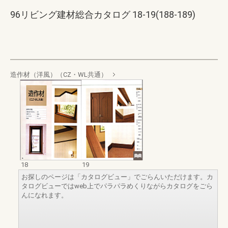
96リビング建材総合カタログ 18-19(188-189)
造作材（洋風）（CZ・WL共通）
18
19
お探しのページは「カタログビュー」でごらんいただけます。カ
タログビューではweb上でパラパラめくりながらカタログをごら
んになれます。