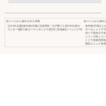
左ページから抽出された内容
右ページから抽出
(CZ.WL共通)l造作材(洋風)￨D諸問時・引戸附ツトI[巾木!出窓カ
造作材(洋風)(
ウンターI[廻り縁lカーテンボックスI[笠木￨見切縁I[ヶーシング18
ローゼットドア1
内ドア室内引戸玄
シリーズRLシリ
トドア床材内部収納
階段ユニット有償