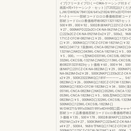
イプ)フリータイプCIくーCI¥IA-ケーシング付タ
画面+同+1ケーシンク・セット￨(T25完詰びくだ
LJW/DW824/7841324/641x21824/891x2D可FH
f-ヘf-ト一一一部材コードロロロ番価格部材コード
部材コードロcロ番価格呼称082113211821セッ
500￥89，000￥92，5002本体NKP口221CZ-CK-N
￥27，000NKPD222x2Cl-CK-NA-0621M-口x2￥2
口223x2CZ-CK-NA-0921M-Dx2￥27，500x2。9
171CZ-CFCW-0821M-口￥25，000NKQ口172Cl-C
口￥31，000NKQ口173CZ-CFCW-1821M-口￥3
NKD口0417タ:1装飾WL-CNCA-0821M-口NKD口04
1321M-口NKD口043WL-CNCA-1821M-口￥5，0
￥5，000』一一L型NKD0331WL-CKCS8L-0821
332WL-CKCS8L-1321M-口NKD口113WL-CKCS8
称082313231823セット価格￥60，000￥94，500
体NKP口231CZ-CK-NA-0823M-口￥29，000NKP口
NA-0623M-Dx2￥28，500X2NKP口233x2CZ-CK-
x2￥29，500X23223NKQ口181F一一一一←。5ヰ字
0823M-口￥26，000NKQ口182CZ-CFCW-1323M
000NKQ口183Cl-CFCW-1823M-口￥34，500τ￨
051WL-CNCA-0823M-口NKD口052WL-CNCA-13
053WL-CNCA-1823M-口￥5，500L型NKD口321WL
0823M-口￥5，000NKD口322WL-CKCS8L-1323
500NKD口123WL-CKCS8L-1823M-口
W/DW2715/891x33607/891x4DHH関口図-v--v--v--V}
部材コード品番価格部材コードロcロ番価格呼称272
卜価格￥135，500￥178，0002本体NKP口223x3CZ
0921M-口x3￥27，500X3NKP口223x4CZ-CK-NA
x4￥27，500X4。968キ宇NKQ口174CZ-CFCW-2
500NKQ口175CZ-CFCW-3621M口￥61，0004