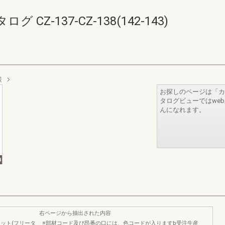
Z-137-CZ-138(142-143)
様
お探しのページは「カ
タログビューではwe
んになれます。
右ページから抽出された内容
ット(フリータ
※部材コード及び昂番の口には、色コードが入りますb受注生産