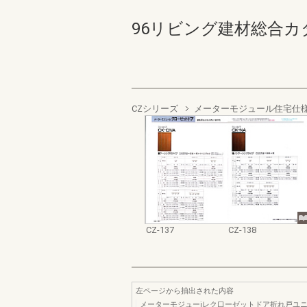
96リビング建材総合カタログ C
CZシリーズ
メーターモジュール住宅仕
CZ-137
CZ-138
左ページから抽出された内容
メーターモジューjレク口ーゼットドア折れ戸ユニ