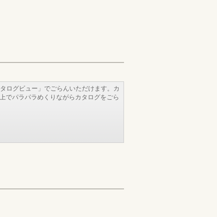
タログビュー」でごらんいただけます。カ
b上でパラパラめくりながらカタログをごら