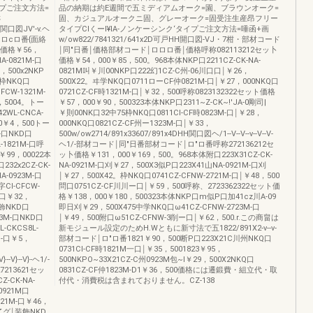
イプご注文方法=
品の納期は約E週間で五ミディアムオーク=園、ブラウンオーク=
さ
固、カジュアルオークニ固、グレーオーク=固受注生産昂フリー
H関口図JV'-v.ヘ
タイプCIくーl¥IA-ノンケーシンク‘タイプご注文方法=唾函+画
ロcロ番{面絡
w/ow822/7841321/641x2D可戸HH開口図-VJ・7柑・部材コード
ト価格￥56，
￨同"日番￨価格部材コード￨ロロロ番￨価格呼称082113212セッ卜
A-0821M-口
価格￥54，000￥85，500。968本体NKP口2211CZ-CK-NA-
6，500x2NKP
0821M叫￥川00NKP口222幻1CZ-C州-06川口口￨￥26，
68枠NKQ口
500X22。ヰ学NKQ口0711ローCF仲0821M-口￨￥27，000NKQ口
FCW-1321M-
0721CZ-CF時1321M-口￨￥32，500呼称0823132322セット価格
2，5004。トー
￥57，000￥90，500323本体NKP口2311~Z-CK~!'JA-0剛司|
2WL-CNCA-
￥則00NK口32中75枠NKQ口0811Cl-CF時0823M-口￨￥28，
00￥4，500トー
000NKQ口0821CZ-CF州ー1323M-口￨￥33，
M-口NKD口
500w/ow2714/891x33607/891x4DHH関口図ヘ/1--V--V--v--V--V-
L-1821M-口呼
ヘ1/-部材コード￨同"日番部材コード￨ロ"ロ番呼称272136212セ
￥99，00022本
ッ卜価格￥131，000￥169，500。968本体附口223X31CZ-CK-
232x2CZ-CK-
NA-0921M-口刈￥27，500X3似P口223X41山NA-0921M-口刈
NA-0923M-口
￨￥27，500X42。枠NKQ口0741CZ-CFNW-2721M-口￨￥48，500
Cl-CFCW-
問口0751CZ-CF川川ー口￨￥59，500呼称、2723362322セット価
-口￥32，
格￥138，000￥180，500323本体NKP口m似P口加41cz川A-09
装飾NKD口
即日刈￥29，500X475中学NKQ口ω41CZ-CFNW-2723M-口
23M-口NKD口
￨￥49，500附口ω51CZ-CFNW-3削ー口￨￥62，500.r.この商畠は
-CKCS8L-
新モジュール設定のためH.Wともに新寸法で五1822/891X2-v--v-
M-口￥5，
部材コード￨ロ"ロ番1821￥90，500断P口223X21C川州NKQ口
0731Cl-CF時1821M一口￨￥35，5001823￥95，
--V}--V}-ヘ1/-
500NKPO~33X21CZ-C州0923M包~I￥29，500X2NKQ口
13621セッ
0831CZ-CF仲1823M-D1￥36，500価格には遷鍛費・組立代・取
-CK-NA-
付代・消費税は含まれておりません。CZ-138
-0921M口
721M-口￥46，
。了グ￨装飾NKD