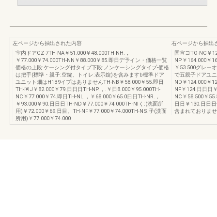
左ページから抽出された内容
右ページから抽出
室内ドアCZ-7TH-NA￥51.000￥48.000TH-NH.，
国宣ヨTO-NC￥12
￥77.000￥74.000TH-NN￥88.000￥85.即日デ予イン・価格一覧
NP￥164.000￥16
価格の上段:ケーシング付タイプ下段:ノンケーシングタイプ-価格
￥53.500グレ
は把手(標準・親子:空錠、トイレ:表示錠)を含みますb標準ドア
で五親子ドアユニ
ユニット畑はH1B9イプはありませんTH-NB￥58.000￥55.即日
ND￥124.000￥1
TH-I¥IJ￥82.000￥79.日日日TH-NP.，.￥日8.000￥95.000TH-
NF￥124.日日日
NC￥77.000￥74.即日TH-NL.，￥68.000￥65.0日日TH-NR.，
NC￥58.500￥55.
￥93.000￥90.日日日TH-ND￥77.000￥74.000TH-NIく:(洗面所
日日￥130.日
用)￥72.000￥69.日目。TH-NF￥77.000￥74.000TH-NS.子(洗面
含まれておりません
所用)￥77.000￥74.000