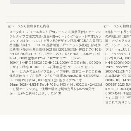
左ページから抽出された内容
右ページから抽出
メータ山モジ‘ユール室内引戸Vlノール方式薄敷居付枠-ケーシン
※部材コード及び
グ付タイプご注文方法=直面+圃+rケーシンク‘セット￨-本体(ガラ
の納期は約E週間
スタイプは4mm力スミガラス込)デザイン呼称HF-CB左右兼用品
園、カジュアルオ
番価格￨部材コードHF-CC品番引遣い戸ユニット(4枚建)￨部材別
昂)-ノンケーシン
規格表￨※受注生産自価格36211附12023.5壁雪NHP口317X41CZ-
プは4mm:tJスミ
HH-CB-200川x41￥182，0州H口27X21CZ-HHCCR-2000M-口刈
I~，""n.nnn"n~
叫24，000ヨ主本体1"'"~O"'''10"""0""00"'"L.J"i(￥45，
口x2￨￥224，000
500X4)1NHP口328X21CZ-HHCCL-2000M-口口I(￥56，OOOX4)
HH-B-2000M-DX
デザイン呼称HF-CDHF-CF-枠(薄敷居付)-ケーシンク‘セット
1VL""ULVVV'"W'
(]9mm足のみで五)タイプ見付サイズ呼称、部材コードロロロ番
2000M-口x21(￥
価格装飾タイプ在来凸・2「X「4兼用36mm3621NHJ口225WL-
右本体INHP口137X
HFCS島19口平14，000"在来工法L型タイプ24「寸
0001NHP口147X
24mm3621NHJ口415WL-HFCS-L-19口￥14，000二日※2x4工法l
00095512023.5
こし型ケーシンクをご使用の場合は別途定尺材(36mm見付
I(￥56，OOOX4)
8mm足)をご利用ください。CZ-131
OOOX4)-枠(
ともに新寸法で五
含まれておりません