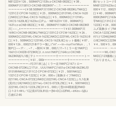
NB1223￥126，500NKP口153Icz-CKCNB-0820口￨￥38，
称/セットコード072
000NKP川1581Cl-CKCNB-0820KRI"~::::1・ーーーーーーーーー
NNB12231623
ーーーーーー|￥58.500NKP川159ICZ-CKCNB-0820KLI"NKQ口
000￥112，0002
1231CZ-CPCW-1620口￨￥25，000NKD口0131WL-CNCA-1620
口￥40，000NKP
口NKD口213IwL-CKCS-1620山口￨￥5，000NKD口1131Wレ
000X2NKP口163
CKCS-1620L8口1623sc口Pム・NB1623￥133，000NKP口
字NKQ口131CZ-C
1631cz-αCNB-0823口￨￥40，000NKPI1168ICl-CKCNB-0823KR
1223口￥24，00
川￨~~:_+ーーーーーーーーーーーーー一一1￥61.000NKP川
ユ〆装飾タイプNKD口
169ICl-CKCNB-0823KLI"NKQ口1331CZ-CFCW-1623口￨￥26，
CNCA-1223口NK
500NKD口0231WL-CNCA-1623口NKD口2231WL-CKCS-1623ロ8
付1け12346))NKD口
口￨￥5，500NKD口1231WL-CKCS-1623L8口セット価格￨￥87，
ロ8口NKD口223W
000￥126，0002121本!?ラー無しI."m".~~In~nun"nn'Mun，，1
￥4，500￥5，
附P口~~:I?:-:，~?，~附叫￥38，000;1;11~1ミラー右1NKP口
ーーーーー・ー-ーー
1661Cl-CK叩B-0723KR口I..n.nnn1NKP口164Icz-CKCNB-
ーーーーWL-CKCS-
0623KR凶1L1枕￨ヲトーーーーーーー十ーーーーーーーーートー
NKD口123価
ーーーーーーー￨￥61，000rーーーーーーーー十ーーーーーーー
ておりません。CZ
ーーーーーーー~I引311本￨ゐ￨ミラー左1NKP口167トロー
CKCNB-0723KL口1TUI，UUU1NKP口1651α-CKCNB-0623KL印
0151枠INKQ口1311CZ-CPCW-0723口￨￥21，5001NKQ口
1321CZ-CPCW-1223口￨￥24，000ヶ￨装飾タイプINKD口
0211WL-CNCA-0723口INKD口0221WL-CNCA-1223口ふ1L1在来
(見付け24)1NKD口2211wレCKCS-0723LZ8口￨￥4，5001NKD口
2221WL-CKCS-1223LZ8口H￥5，000ジ￨型riX4雨前面)fNKD
口-1-2-1-rW-L-:'C記長0723L81白ー[NI<D口i22fWL~ëKës~l泌Li
己創CZ-85