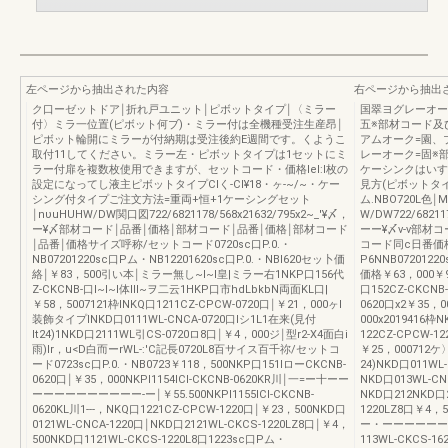
左ページから抽出された内容
右ページから抽出
ク口ーゼットドア￨折れ戸ユニット￨ピボットタイプ￨〈ミラー
国翠ヨグレーオー
付〉ミラ一位置(ピボット何ブ)・ミラー付は全機種受注生産昂￨
五※部材コード及
ピボット輪開にミラーが付納期は受注後約E週間です。くようこ
アムオーク=園、
取付11してください。ミラー左・ピボットタイプは1セットにミ
レーオーク=固※
ラー付扉を複数枚使用できますが、セットコード・価格Iel:l枚の
ケーシンクはいす
設定になってし液主ピボットタイプCIく-CI¥18・ヶ-~/~・ケー
見方(ピボットタイ
シング付タイプご注文方法=重両+恒+1ケーシングセット
ム.NBO720L色
￨nυuHUHW/DW関口図722/6821178/568x21632/795x2~_'¥〆，
W/DW722/6821
ー¥〆部材コード￨品番￨価格￨部材コード￨品番￨価格￨部材コード
ーー¥〆v-v部
￨品番￨価格サイズ呼称/セットコード0720sc口P.0.・
コード同c日番価格
NB07201220sc口Pム・NB12201620sc口P.0.・NBI620セッ卜価
P6NNB0720122
絡￨￥83，500引い本￨ミラー無し~I~I皇|ミラー右1NKP口156代
価格￥63，000￥9
Z-CKCNB-口l~I~I体Ill~ヲ二云1HKP口市hdLbkbN両面KL口|
口152CZ-CKCNB
￥58，5007121枠INKQ口1211CZ-CPCW-0720口￨￥21，000ヶl
0620口x2￥35，0
装飾タイプINKD口0111WL-CNCA-0720口lシ1L1在来(見付
000x2019416枠
It24)1NKD口2111WL引CS-0720ロ8口￨￥4，000ジ￨型r2-X4面白i
122CZ-CPCW-1
雨)lr，u<D白而ーrWL-:'C記長0720L8百サイス百千祢/セットコ
￥25，000712
ード0723sc口P.0.・NB0723￥118，500NKP口151IローCKCNB-
24)NKD口011WL
0620口￨￥35，000NKPI1154ICl-CKCNB-0620KR川￨一=ー十ーー
NKD口013WL-CN
ーーーーーーーーーー-ー￨￥55.500NKPI1155ICl-CKCNB-
NKD口212NKD口2
0620KL川1---，NKQ口1221CZ-CPCW-1220口￨￥23，500NKD口
1220LZ8口￥4，
0121WL-CNCA-1220口￨NKD口2121WL-CKCS-1220LZ8口￨￥4，
ー・ーーーーーーー・
500NKD口1121WL-CKCS-1220L8口1223sc口Pム・
113WL-CKCS-1