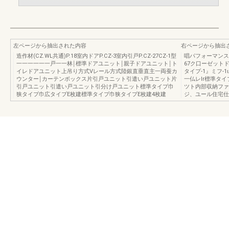
左ページから抽出された内容
右ページから抽出
造作材(CZ.WL共通)P.18室内ドアP.CZ-3室内引戸P.CZ-27CZ-1型
唱パフォーマンス
一一一一一一戸一一林￨標準ドアユニット￨親子ドアユニット￨ト
67ク口ーゼットドア
イレドアユニット上吊り方式Vレール方式陸銀直垂直主一両蚕カ
タイプ-1』ミフ
ウンター￨カーテンボックス片引戸ユニット引遣い戸ユニット片
一仏レlr標準タ
引戸ユニット引遣い戸ユニット引分け戸ユニット標準タイプ巾
ツト内部収納ファミ
狭タイプ巾広タイプE枚建標準タイプ巾狭タイプE枚建4枚建
ジ、ユール住宅仕様…