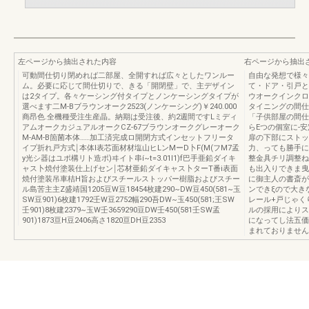
左ページから抽出された内容
右ページから抽出
可動間仕切り閉めれば二部屋、全開すれば広々としたワンルー
自由な発想で様々
ム。必要に応じて間仕切りで、きる「開閉壁」で、主デザイン
て・ドア・引戸と
は2タイプ。各々ケーシング付タイプとノンケーシングタイプが
ウオークインクロ
選べます二M-Bブラウンオーク2523(ノンケーシング)￥240.000
タイニングの間仕
商昂色.全機種受注生産晶。納期は受注後、約2週間ですLミディ
「子供部屋の間仕
アムオークカジュアルオークCZ-67ブラウンオークグレーオーク
らEつの個室に-
M-AM-B箇菌本体……加工済完成ロ開閉方式インセットフリータ
扉の下部にストッ
イプ折れ戸方式￨本体I表芯面材材塩山ヒLンMーD卜F(M(フM7孟
力、っても勝手に
y光シ器はユポ構リト造ポ)ヰイト串í~t=3.01l1)f巴手亜鉛ダイキ
整金具チリ調整ね
ャス卜焼付塗装仕上げセン￨芯材亜鉛ダイキャス卜ターT番i表面
も出入りできま曳
焼付塗装吊車桔H旨およびスチールストッパー樹脂およびスチー
に御主人の書斎が
ル島苦主主Z盛靖国1205豆W豆18454枚建290~DW豆450(581~玉
ンできξので大き
SW豆901)6枚建1792壬W豆2752幅290吾DW~玉450(581;王SW
レール+戸じゃく
壬901)8枚建2379~玉W壬3659290豆DW壬450(581壬SW孟
ルの採用によりス
901)1873亘H豆2406高さ1820亘DH豆2353
になってし法五価
まれておりません。