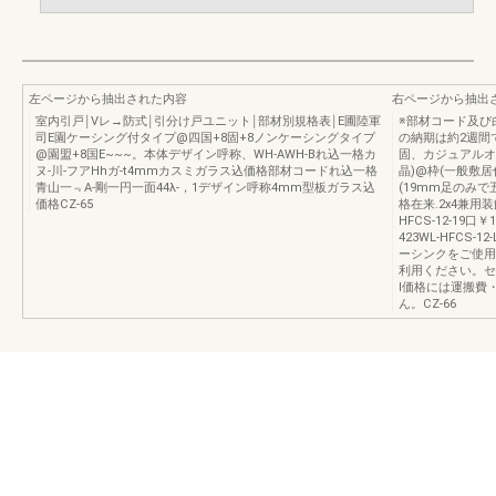
左ページから抽出された内容
右ページから抽出
室内引戸￨Vレ→防式￨引分け戸ユニット￨部材別規格表￨E圃陸軍
※部材コード及び
司E園ケーシング付タイプ@四国+8固+8ノンケーシングタイプ
の納期は約2週間
@園盟+8国E~~~。本体デザイン呼称、WH-AWH-Bれ込一格カ
固、カジュアルオ
ヌ-川-フアHhガ-t4mmカスミガラス込価格部材コードれ込一格
晶)@枠(一般敷居
青山一﹃A-剛一円一面44λ-，1デザイン呼称4mm型板ガラス込
(19mm足のみ
価格CZ-65
格在来.2x4兼用装飾
HFCS-12-19口
423WL-HFCS-
ーシンクをご使用
利用ください。セット
I価格には運搬費
ん。CZ-66