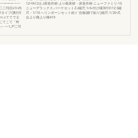
一一ーーー一一
12•YA12士J床造作材-上り枢床材・床造作材-ニューファミリ-15.
二二刊日ii1l-内
ニューデラックス.パーケセットZJ縮尺:1/6-付け橿3015112.5縮
準タイプ(奥行E
尺・1/10.へリンボーンセット凶ト‘合板{婚で鮎り)縮尺:1/20-式
:m.cててで士
台上り権上り権419
てこてこて「昨
﹁﹂一1;戸二可