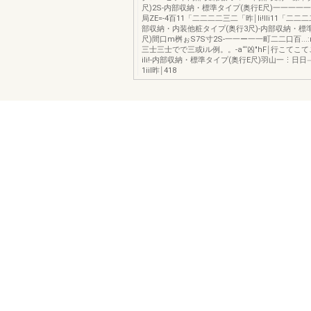
尺)2S-内部収納・標準タイプ(奥行E尺)一一一一
局ZE=-4百11「二二二二三二「昨￨li!lli11「二二二
部収納・内装他粧タイプ(奥行3尺)-内部収納・標
尺)間口m桝ぉS7S寸2S-一一ー一一町二二口百...
三士三士でで三或iル例。。-a“‘凶"hF￨行こてこ
ili!-内部収納・標準タイプ(奥行E尺)羽山一⋮日日
1iil昨￨418