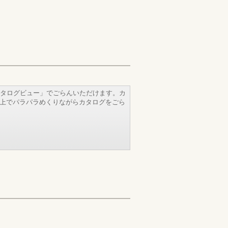
タログビュー」でごらんいただけます。カ
b上でパラパラめくりながらカタログをごら