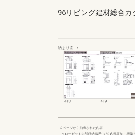
96リビング建材総合カタログ 
納まり図
418
419
左ページから抽出された内容
クローゼット内部収納縮尺:1/50-内部収納・標準