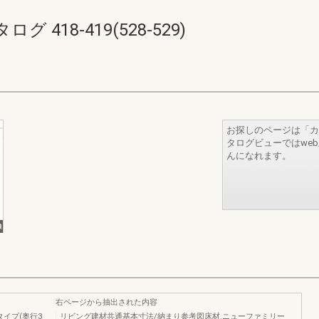
418-419(528-529)
お探しのページは「カ
タログビューではwe
んになれます。
右ページから抽出された内容
タイプ(奥行3
リビング建材共通基本寸法/納まり参考図床材.ニューファミリー