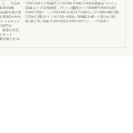
、)。。寸山叫
17551755F.L1755縮尺:1/151495.51483.71436且棋納ま'1ライン
24X60程
(高級タイプ}且恨納変。lライン(禰思タイプ)RN噌守内WI163日
国∞山町出扉の吊
l16951723b?，'-~17551495.514日3.71436!￨Lご111386138613回
壁画DmN.N
1723hC-2聖(サイドボ1755~KllE||j~383輔[JLi畔~ト国￨lm￨溺￨
yトトルキャビ
溺￨溺￨￨句;::Ik姐￨F.LWI163日}16951723'ウン，-~1755411
Uロ的円ロ
1.、斑扉の吊元
ビネット
断可能です/4-