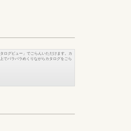
タログビュー」でごらんいただけます。カ
b上でパラパラめくりながらカタログをごら