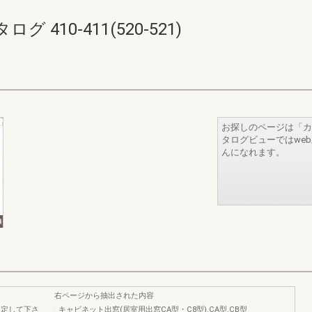
410-411(520-521)
お探しのページは「カ
タログビューではwe
んになれます。
右ページから抽出された内容
固定して下さ
キャビネット出窓(居室用出窓CA型・C8型).CA型.CB型