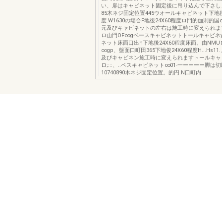
い、扉はキャビネット固定後に吊り込んで下さし
85木ネジ固定位置445ウオールキャビネット下地後
度.W1630の場合F地後24X60程度ロ門的伽則的
元及びキャビネットの左右は施工時に変えられます
ロ山門OF∞gベースキャビネットトールキャビネ
ネット床面口出h下地後24X60程度床面。由NM
∞gp、盤面口町田365下地俊24X60程度H...Hs1
及びキャビネン施工時に変えられますトールキャ
ロ;:::、..ベスキャビネット∞01-一ーーーー脚は切
10740890木ネジ固定位置。的円.N口町内