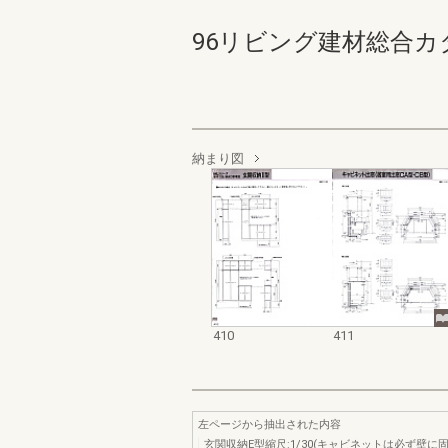
96リビング建材総合カタログ 
納まり図
410
411
左ページから抽出された内容
玄関収納E型縮尺:1/30(キャビネットは必ず壁に