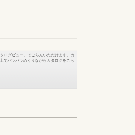
タログビュー」でごらんいただけます。カ
b上でパラパラめくりながらカタログをごら