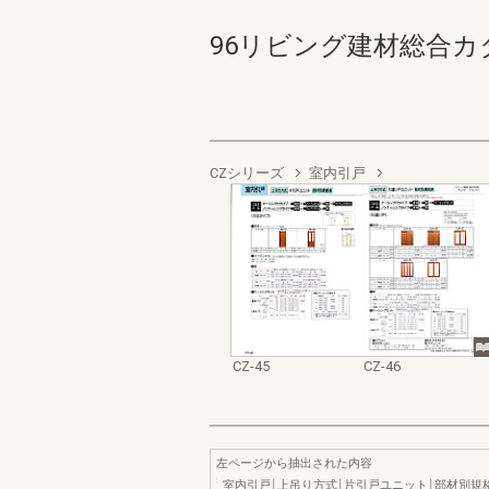
96リビング建材総合カタログ 
CZシリーズ
室内引戸
CZ-45
CZ-46
左ページから抽出された内容
室内引戸￨上吊り方式￨片引戸ユニット￨部材別規格