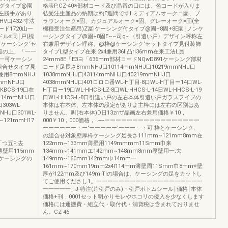
シングタイプ@園
格表P.CZ-40※部材コード及び晶番の口には、色コードが入りま
と左勝手があり
弘受注生産品の納期は約E週間ですLミディアムオークニ園、ブ
HV口432-寸法
ラウンオーク=固、カジュアルオーク=固、グレーオーク=固(全
ド1720山一
機種受注生産昂)Z冨iケーシング付タイプ@園+8固+8E園￨ノンケ
ル※同￨戸(標
ーシングタイプ@園+8固E~~司g~〈引遣い戸〉デザイン呼称左
ケーシンク‘セ
右兼用デザイン呼称、@枠@ケーシンク‘セットタイプ見付装飾
覧の上、「一一
タイプL型タイプ在来.2x4兼用36li凸rI36mm在来工法L員
一可ケーシン
24mm8E「E3ヨ「636mm部材コードNQwD891ケーシング部材
組合せタイプ見
コード足長さ8mmNHJ口10114mmNHJ口10219mmNHJ口
兼用8mmNHJ
1038mmNHJ口43114mmNHJ口40219mmNHJ口
4mmNHJ口
4038mmNHJ口401ロロロ番WL-H丁目-8口WL-H丁目ー14口WL-
-KBCS-19口在
H丁目ー19口WL-HHCS-LZ-8口WL-HHCS-L-14日WL-HHCS-L-19
m14mmNHJ口
口WL-HHCS-L-8口引違い戸の左右本体引遣い戸ガラスヲイブの
303WL-
本体は右本体、左本体の設定がありま主枠には左右の区別はあ
NHJ口301WL-
りません。叫(右本体)D日13zrrtf晶画左右兼用価格￥10，
121mmH17
000￥10，000価格，..----ーーーーーーーーーーーーーーーーー
ーーーーーー・ー'ーーーーー'ーーー----・可-枠とケーシンク、
の組合せ対象壁厚枠ケーシング足長さ111mm~121mm8mm在
「つ五F;去
122mm~133mm薄壁用1149mmmm11Smm巾来
m薄壁用115mm
134mm~141mmエ142mm~148mm8mm厚壁用一;去
、ケーシングの
149mm~160mm142mm巾14mm一
161mm~170mm19mm2x4I114mm薄壁周11Smm巾8mm※壁
厚が122mm及び149mITIの場合は、ケーシングの足をカッ卜し
てご使用くださし1。一一一一一一一一一一一一一一一一一一一
一一一一一_.J-特注(片引戸のみ)・引戸ボトムシール￨価格￨本体
価格+刊，0001セット明かりモレやホコリの侵入を少なくします
価格には運搬費・組立代・取付代・消貨税は含まれておりませ
ん。CZ-46