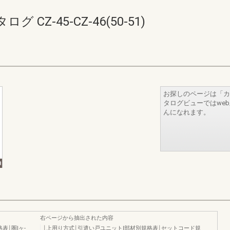
CZ-45-CZ-46(50-51)
お探しのページは「カ
タログビューではwe
んになれます。
右ページから抽出された内容
表￨圏lヶ-
￨上用り方式￨引遣い戸ユニットl部材別規格表￨セットコード規