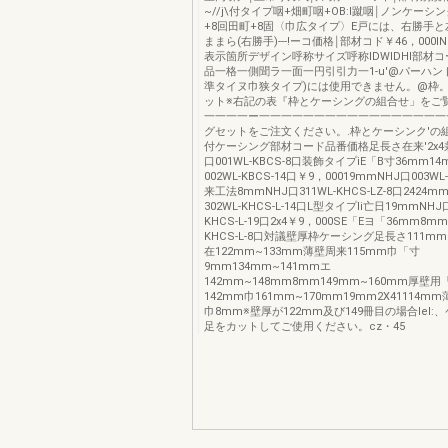
~//j\付タイプ咽+畑町咽+OB:I蹴咽￨ノンケー
+8回田町+8固〈巾広タイプ〉E戸には、右勝手
ままら(右勝手)---!ーコ価格￨部材コド￥46，000IN
表示箇所デザイン呼称サイズ呼称IDWIDHI部材コー
品一格一側聞ラ一面一円引引力一1-u'@パーハンド
準タイヌ巾狭タイプ)には使用できません。@枠。
ット※右記の表『枠とケーシングの組合せ」をご
一一一一ー一一一一一一一一一一一一一一一一一
グセットをご注文ください。.枠とケーシンク'の
付ケーシング部材コード品番価格足長さ在来'2x4
口001WL-KBCS-8口装飾タイプiE「B寸36mm1
002WL-KBCS-14口￥9，00019mmNHJ口003WL
来工法8mmNHJ口311WL-KHCS-LZ-8口2424m
302WL-KHCS-L-14口L型タイプli亡日19mmNHJ口
KHCS-L-19口2x4￥9，000SE「Eヨ「36mm8mm
KHCS-L-8口対議壁厚枠ケーシング足長さ111mm~
在122mm~133mm薄壁周来115mm巾「寸
9mm134mm~141mmエ
142mm~148mm8mm149mm~160mm厚壁用
142mm巾161mm~170mm19mm2X41114m
巾8mm※壁厚が122mm及び149冊目の場合Iel:
足をカットしてご使用ください。cz・45