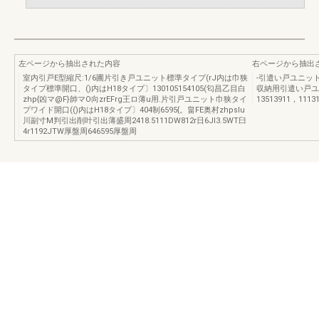
左ページから抽出された内容
右ページから抽出
室内引戸E型縮尺:1/6圃片引き戸ユニット標準タイプ(rJ内は巾狭
-引遣い戸ユニット
タイプ標準開口、()内はH18タイプ〕130105154105(匂昌乙目白
収納用引遣い戸ユニッ
zhp{凶マ@F}帥マO向zrEFrg王ロ薄u用.片引戸ユニット巾狭タイ
13513911，111
プワイド開口(()内はH18タイプ〕404制6595{。畠FE奥村zhpslu
川副寸M判引出削叶引出薄盛周2418.5111DW812r日6JI3.5WT臼
4r1192JTW厚盤周646595厚盤周