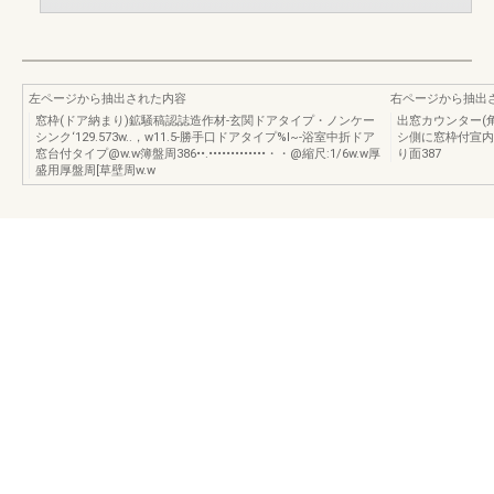
左ページから抽出された内容
右ページから抽出
窓枠(ドア納まり)鉱騒稿認誌造作材-玄関ドアタイプ・ノンケー
出窓カウンター(角
シンク‘129.573w..，w11.5-勝手口ドアタイプ%I~-浴室中折ドア
シ側に窓枠付宣内側~[
窓台付タイプ@w.w簿盤周386••.•••••••••••••・・@縮尺:1/6w.w厚
り面387
盛用厚盤周[草壁周w.w