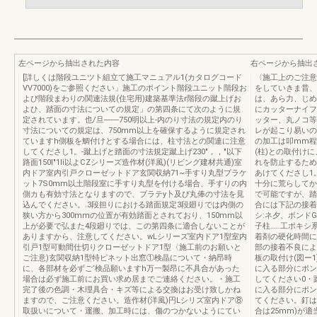
左ページから抽出された内容
右ページから抽出
[詳しくは階段ユニツト組立て施工マニュアル1(カタログコード
〈施工上のご注意
VV7000)をご参照ください」施工のポイント階段ユニット階段お
をしていきま昔、
よび階段まわりの関連法規(住宅用)建築基準法r階段の蹴上げお
は、あら力、じめ
よひ、踏面の寸法についての規定」の第四条にて次のように規
にカッターナイフ
定されています。也/旦-------750明以上-内のり寸法の規定内のり
ッター、丸ノコ等
寸法についての規定は、750mm以上を確保するように規定され
レが起こり易いの
ていますh側板を鯛付けとする場合には、柱寸法との関連に注意
の加工は叩mm程
してくださし1。-蹴上げと踏面の寸法規定蹴上げ230"，，"以下
(柱)との取付け
路面150l"1li以よCZシリーズ造作材(洋風)(リビング建材共通)室
れを防止するため
内ドア室内引戸クローゼットドア玄関収納71~手すり丸型プラケ
あけてくださし1
ット7S0mm以土階段室に手すり丸型を付ける場合、手すりの内
十分に荒らしてか
側カも有効寸法となりますので、ブラテy卜及び丸俸の寸法を見
で可能ですが、踏
込んでください。.3段担りにおける踏面規定3段廻りでは内側の
合には下記の接着
狭い方から300mmの位置が有効踏面とされており、150mm以
シ:ネ夕、ボンドG
上が必要で弘また4段廻りでは、この第四条に適合しないことが
子柱……工ポキシ系
ありますから、注意してください。wLシリーズ室内ドア1型室内
着剤の硬化時間に
引戸1型可動間仕切りクローゼットドア1型〈施工前のお願いと
部の接着不良によ
ご注意)玄関収納1型特ピネット出窓①検晶について・納昂時
板の取付け(図ー
に、各部材を必ずご‘検品願いますh万一製昂に不具合があった
に入る部分にポン
場合は必ず施工前にお買い求め居までご連絡ください。・施工
してください0・
完了後の色調・木理具合・キズ等による交換はお受け致しかね
に入る部分にポン
ますので、ご注意ください。造作材(洋風)円Lシリズ室内ドア⑧
てください。釘は
取扱いについて・運搬、加工時には、傷のつかないようにてい
合は25mm)が