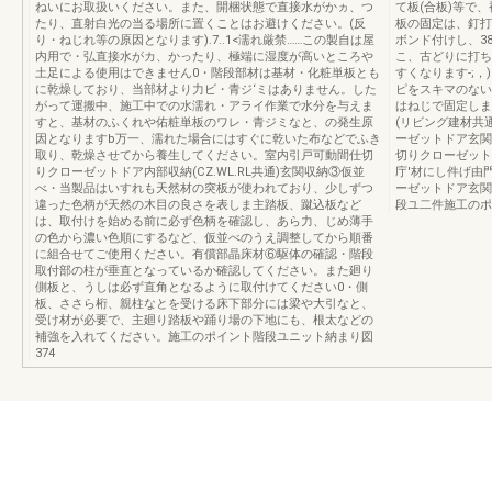
ねいにお取扱いください。また、開梱状態で直接水がかヵ、つ
て板(合板)等で
たり、直射白光の当る場所に置くことはお避けください。(反
板の固定は、釘打
り・ねじれ等の原因となります).7..1<濡れ厳禁……この製自は屋
ボンド付けし、3
内用で・弘直接水がカ、かったり、極端に湿度が高いところや
こ、古どりに打ち
土足による使用はできません0・階段部材は基材・化粧単板とも
すくなります-;
に乾燥しており、当部材より力ビ・青ジ‘ミはありません。した
ピをスキマのない
がって運搬中、施工中での水濡れ・アライ作業で水分を与えま
はねじで固定します
すと、基材のふくれや佑粧単板のワレ・青ジミなと、の発生原
(リビング建材共
因となりますb万一、濡れた場合にはすぐに乾いた布などでふき
ーゼットドア玄関
取り、乾燥させてから養生してください。室内引戸可動間仕切
切りクローゼット
りクローゼットドア内部収納(CZ.WL.RL共通)玄関収納③仮並
庁'材にし件げ由
べ・当製品はいすれも天然材の突板が使われており、少しずつ
ーゼットドア玄関収
違った色柄が天然の木目の良さを表しま主踏板、蹴込板など
段ユ二件施工のポ
は、取付けを始める前に必ず色柄を確認し、あら力、じめ薄手
の色から濃い色順にするなど、仮並べのうえ調整してから順番
に組合せてご使用ください。有償部晶床材⑥駆体の確認・階段
取付部の柱が垂直となっているか確認してください。また廻り
側板と、うしは必ず直角となるように取付けてください0・側
板、ささら桁、親柱なとを受ける床下部分には梁や大引なと、
受け材が必要で、主廻り踏板や踊り場の下地にも、根太などの
補強を入れてください。施工のポイント階段ユニット納まり図
374