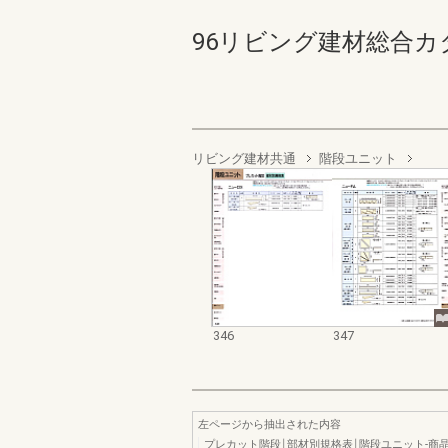
96リビング建材総合カタログ 
リビング建材共通
階段ユニット
346
347
左ページから抽出された内容
プレカット階段￨部材別規格表￨階段ユニット-商