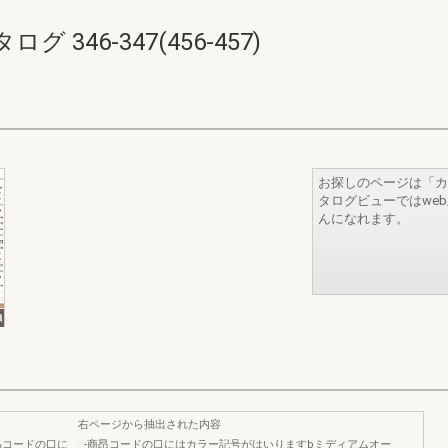
346-347(456-457)
お探しのページは「カ
タログビューではwe
んになれます。
右ページから抽出された内容
晶コードの口に
-商昂コードの口にはカラー記号がはいりますbミディアムオー