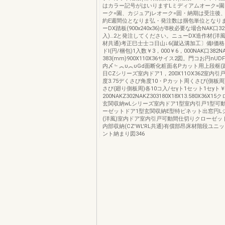
はカラー記号がはいりますLミディアムオーク=
ーク=園、カジュアjレオーク=固・納期は受注後
約E週間位となりま弘・発注数は掴包単位となります
ーDX踏板(900x240x36)がB枚必要な場合NAK口3
入)…2と発注してください。ニューDX造作材(洋風
材共通)考正巳士士コ日山↓6(蹴込溝加工〕備l価
ドI(円/梱包)1入数￥3，000￥6，000NAK口382N
383(mm)900X110X36サイス2図。門コお円nUD
内〆﹄︽υ︽υGd面断化粧面名Pカット用上段枢(
日CZシリーズ室内ドア1，200X11OX362室内
度3.75デくさび角度10・Pカット周くさび(側板
さび(廻り側板周)各10コ入/セγト1セット1セyト￥
200NAKZ302NAKZ303180X18X13.580X36X
玄関収納wLシリーズ室内ドア1型室内引戸1型可
ーゼットドア1型玄関収納E型特ピネット出窓円L
(洋風)室内ドア室内引戸可動間仕切りクローゼッ
内部収納(CZ'WL'RL共通)有償部昂床材階段ユニ
ント納まり図346