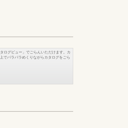
タログビュー」でごらんいただけます。カ
b上でパラパラめくりながらカタログをごら