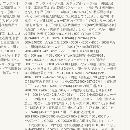
園、ブラウンオ
ク=園、ブラウンオーク=園、カジュアjレオーク=固・納期は受
、工場出荷まで
注後、工場出荷まで約2週間位となりますh・発注数は梱包単位
~I(例)ニュ
となります己I(例)ニューFA踏板(900x240x30)がB枚必要な場合
29(梱包入数3枚
NAIく口423(梱包入数3枚入)"'2と発注してください。造作材(洋
)(リビング建
風)(リビング建似通)ニューFA室内ドア室内引戸CZシリーズ価格
格￨梱包商品コー
￨梱包商品コードI(円/梱包)1入数備考サイズ(mm)断面図部材名￨
AK口
化粧薗1I・Pカyト周側領は特注品扱いとなります。.Pカy卜用側
FF工﹁l︽U︽U
板価抱(1牧当り)2000mm→￥14，000+(Y4∞X加工段
蹴込溝付)材昔
数)NAK09922，OOOX240X30NAK口992NAK口9923，
引戸ミ三三宅ぴ角
300X240X30f::A/¥豆ロ亙l2000・3300・4200・4500・500白Pカ
周)Pカット周く
ット周側j板3300mm→V19，OOO+(￥4∞X加工段数)4，
1，200￥1，
200X240X3024200mm→V23，OOO+(￥4∞X加工段
15クローゼットドア
数)4500mm→￥38，000+(Y4∞X加工段数)NAK口9924，
動間仕切りクロ
500X240X305，OOOX240X30クローゼットドア玄関収納
シリーズ造作材
5000mm-Y43，000+(V4∞X加工段数).Pカγト用組り側板は特注
トドア玄関収納
品扱いと主ります。.価格は2段廻り、誕生廻りであっても一柑当
ット施工のポイ
りの価格は同じです。￥24，00011NAK口992NAK口9942，
400X360X30~~I~24002Pカット周廻り側板亙し900誌ご十iNAK
口728W室内ドア阻しシリズNAK口729900X257X30亙し〔蹴込満
加工〕￥3，900I1NAK口422NAK口423室内引戸1型￥11，
70013900X240X30背亙L2Pカット周踏板可動間仕切りおじFロ
￥3，900I1NAK口424NAK口425￥11，70013NAK口426クローゼ
ットドアI型￥11，70013玄関収納I型キャビネット出窓〔蹴込溝
加工〕忠仁~:=J造作材(洋風)RLシリーズ￥30，00011セy卜NAK
口443室内ドア〔蹴込溝加工〕忠仁Fロ室内引戸￥30，00011セ
ットNAK口453.ヨコgu30e[区一:f~}(臓t込潟付)￥3，
900I1900X230X30900NAK口427900X210X30￥30，00011bト
NAK口4421，OOOX1，OOOX30※図は右廻りを示します。右ト
ーイ2左廻Pカット周2段廻り踏板廻(路t込溝付)￥30，00011セッ
トNAK口4521，OOOX1，OOOX30※図は右廻りを示します。右