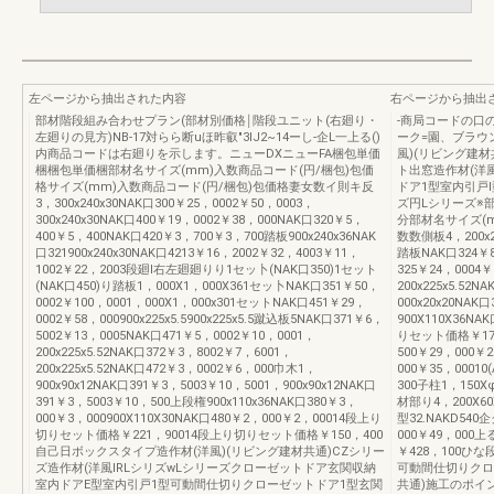
左ページから抽出された内容
右ページから抽出
部材階段組み合わせプラン(部材別価格￨階段ユニット(右廻り・
-商局コードの口
左廻りの見方)NB-17対らら断uほ昨叡"3IJ2~14ーし-企L一上る()
ーク=園、ブラウ
内商品コードは右廻りを示します。ニューDXニューFA梱包単価
風)(リビング建
梱梱包単価梱部材名サイズ(mm)入数商品コード(円/梱包)包価
ト出窓造作材(洋
格サイズ(mm)入数商品コード(円/梱包)包価格妻女数イ則キ反
ドア1型室内引戸
3，300x240x30NAK口300￥25，0002￥50，0003，
ズ円Lシリーズ※部
300x240x30NAK口400￥19，0002￥38，000NAK口320￥5，
分部材名サイズ(
400￥5，400NAK口420￥3，700￥3，700踏板900x240x36NAK
数数側板4，200x2
口321900x240x30NAK口4213￥16，2002￥32，4003￥11，
踏板NAK口324￥8
1002￥22，2003段廻I右左廻廻りり1セッ卜(NAK口350)1セット
325￥24，000
(NAK口450)り踏板1，000X1，000X361セッ卜NAK口351￥50，
200x225x5.52
0002￥100，0001，000X1，000x301セットNAK口451￥29，
000x20x20NAK
0002￥58，000900x225x5.5900x225x5.5蹴込板5NAK口371￥6，
900X110X36N
5002￥13，0005NAK口471￥5，0002￥10，0001，
りセット価格￥171，
200x225x5.52NAK口372￥3，8002￥7，6001，
500￥29，000￥2
200x225x5.52NAK口472￥3，0002￥6，000巾木1，
000￥35，0001
900x90x12NAK口391￥3，5003￥10，5001，900x90x12NAK口
300子柱1，150X
391￥3，5003￥10，500上段権900x110x36NAK口380￥3，
材部り4，200X60
000￥3，000900X110X30NAK口480￥2，000￥2，00014段上り
型32.NAKD540
切りセット価格￥221，90014段上り切りセット価格￥150，400
000￥49，00
自己日ボックスタイプ造作材(洋風)(リビング建材共通)CZシリー
￥428，100
ズ造作材(洋風lRLシリズwLシリーズクローゼットドア玄関収納
可動間仕切りクロー
室内ドアE型室内引戸1型可動間仕切りクローゼットドア1型玄関
共通)施工のポイ