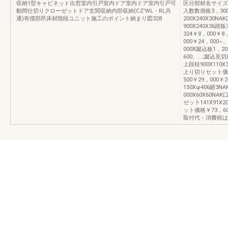
収納1型キャビネット出窓室内引戸室内ドア室内ドア室内引戸可
区分部材名サイズ
動間仕切りクローゼットドア玄関収納内部収納(CZ'WL・RL共
入数数側板3，300X
通)有償部昂床材階段ユニット施工のポイント納まり図328
200X240X30N
900X240X36踏板
324￥8，000￥8，
000￥24，000~、
000X蹴込板1，200
600、...;蹴込見切
上段桂900X110X
上り切りセット価格￥1
500￥29，000￥
150Xφ406廻3N
000X60X60NA
ゼッ卜141X91X
ット価格￥73，6
取付代・消費税は