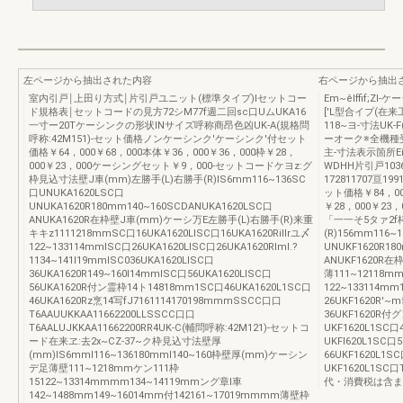
左ページから抽出された内容
右ページから抽出
室内引戸￨上田り方式￨片引戸ユニット(標準タイプ)Iセットコー
Em~êlffif;Z
ド規格表￨セットコードの見方72シM77f週二回sc口UムUKA16
['L型合イプ(在
一寸ー20Tケーシンクの形状INサイズ呼称商昂色凶UK-A(規格問
118~ヨ-寸法UK
呼称:42M151)-セット価格ノンケーシンク'ケーシンク'付セット
ーオーク※全機種
価格￥64，000￥68，000本体￥36，000￥36，000枠￥28，
主-寸法表示箇所Ei
000￥23，000ケーシングセット￥9，000-セットコードケヨz:グ
WDHH片引戸1036
枠見込寸法壁J車(mm)左勝手(L)右勝手(R)lS6mm116~136SC
172811707亘1
口UNUKA1620LSC口
ット価格￥84，00
UNUKA1620R180mm140~160SCDANUKA1620LSC口
￥28，000￥23
ANUKA1620R在枠壁J車(mm)ケーシ万E左勝手(L)右勝手(R)来重
「一一そ5タァ2f
キキz1111218mmSC口16UKA1620LISC口16UKA1620Rillrユ〆
(R)156mm116~
122~133114mmISC口26UKA1620LISC口26UKA1620Rlml.?
UNUKF1620R18
1134~141I19mmISC036UKA1620LISC口
ANUKF1620R
36UKA1620R149~160I14mmISC口56UKA1620LISC口
薄111~12118mm
56UKA1620R付ン霊枠14ト14818mm1SC口46UKA1620L1SC口
122~133114mm
46UKA1620Rz烹14写fJ7161114170198mmmSSCC口口
26UKF1620R'~
T6AAUUKKAA11662200LLSSCC口口
36UKF1620R付
T6AALUJKKAA11662200RR4UK-C(輔問呼称:42M121)-セットコ
UKF1620L1SC口
ード在来ヱ:去2x~CZ-37~ク枠見込寸法壁厚
UKFl620L1SC口
(mm)lS6mmI116~136180mmI140~160枠壁厚(mm)ケーシン
66UKF1620L1
デ足薄壁111~1218mmケン111枠
UKF1620L1S
15122~13314mmmm134~14119mmング章I車
代・消費税は含ま
142~1488mm149~16014mm付142161~17019mmmm薄壁枠