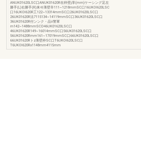
ANUK01620LSC口ANUK01620R在枠壁j享(mm)ケーシング足左
勝手(L)右勝手(R)来ヰ薄壁辛111~1218mmSC口16UKOl620LSC
口16UKOl620R工122~13314mmSC口26UK01620LSC口
26UK01620R法7115134~14119mmSC口36UK01620LSC口
36UK01620R付ンンク・品ii警軍
m142~1488mmSCD46UK01620LSC口
46UK01620R149~16014mmSC口56UK01620LSC口
56UK01620Rmm161~17019mmSC口66UK01620LSC口
66UK01620Rトz薄壁枠SC口T6UKOl620LSC口
T6UKOl620Rx1148mm4115mm