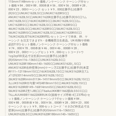
115mm1148mm-セット価格ノンケーシンク.ケーシング付セッ
ト価格￥84，000￥88，000本体￥56，000￥56，000枠￥28，
000￥23，000ケーシンク.セット￥9，000左勝手(L)右勝手
(R)SC口UNUKC1620LSC口UNUKC1620RSC口
ANUKC1620LSC口ANUKC1620R左勝手(L)右勝手(R)SC口1ム
UKC1620LSC口16UKCl620RSC口26UKC1620LSC口2ム
UKC1620RSC口36UKC1620LSC口36UKC1620RSC口
46UKC1620LSC口46UKC1620RSC口56UKC1620LSC口
56UKC1620RISC口66UKC1620LSC口66UKC1620RISC口
T6UKCl620L叩T6UKCl620RIffEL-セットコードで本体、枠、ケ
ーシンク.を注文できますh・全機種受注生産晶。UK-B(蜘サ仰称:
必読f151)-セット価格ノンケーシンク.ケーシング付セット価格
￥74，000￥78，000本体￥46，000￥46，000枠￥28，
000￥23，000ケーシングセット￥9，000-セットコードr-ウ
1zg2zyF枠見込寸法笠原(mm)左勝手(L)右勝手
(R)lS6mm116~136SC口UNUKS1620LSC口
UNUKS1620R180mm140~160SC口ANUKS1620しSC口
ANUKS1620R在枠壁厚(mm)ケーシ万Z左勝手(L)右勝手(R)来霊
枠111~12118mm1SC口16UKSl620L1SC口16UKS1620R主7ユ
〆12刊33114mmISC口26UKS1620L1SC口
26UKS1620Rlmlm51134~141I19mmISC口36UKS1620L1SC口
3ムUKS1620R付与量14刊4818mm1SC口46UKS1620L1SC口
46UKS1620R枠149~160I14mmISC口56UKS1620LISC口
56UKS1620RZ烹1J斡口口T6aAuUKK8B11662肌0LSSCC口口
T6ムAUUKKBB11662200RRUK-D(規格サイズ呼称:4三Z37fliii)-セ
ット価格ノンケーシンク.ケーシンク1寸セット価格￥84，
000￥88，000本体￥56，000￥56，000枠￥28，000￥23，000
ケーシンク.セット￥9，000-セットコード「そタZrL"枠見込寸法
壁厚(mm)左勝手(L)右勝手(R)lS6mm116~136SC口
UNUK01620LSC口UNUK01620R180mm140~160SC口