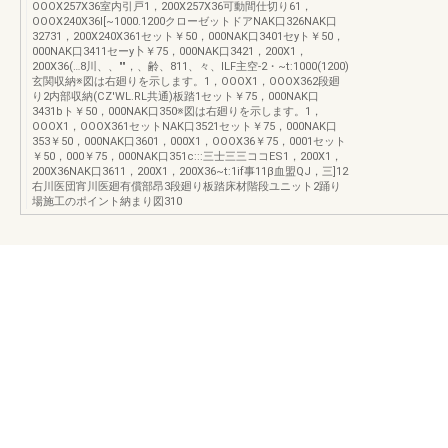
OOOX257X36室内引戸1，200X257X36可動間仕切り61，
OOOX240X36I[~1000.1200クローゼットドアNAK口326NAK口
32731，200X240X361セット￥50，000NAK口3401セyト￥50，
000NAK口3411セーy卜￥75，000NAK口3421，200X1，
200X36(…8川、、""，、齢、811、々、lLF主空-2・~t:1000(1200)
玄関収納※図は右廻りを示します。1，OOOX1，OOOX362段廻
り2内部収納(CZ'WL.RL共通)板踏1セット￥75，000NAK口
3431bト￥50，000NAK口350※図は右廻りを示します。1，
OOOX1，OOOX361セットNAK口3521セット￥75，000NAK口
353￥50，000NAK口3601，000X1，OOOX36￥75，0001セット
￥50，000￥75，000NAK口351c:::三士三三ココES1，200X1，
200X36NAK口3611，200X1，200X36~t:1if事11β血盟QJ，三]12
右川医団宵川医廻有償部昂3段廻り板踏床材階段ユニット2踊り
場施工のポイント納まり図310