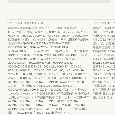
左ページから抽出された内容
右ページから抽出
部材階段l部材別規格表￨階段ユニットl価格￨梱包商品コード
-商昂コードの口
I/~-/~;'\I￨(円/梱包)¥入数￥18，000￥25，000￥30，000￥40，
=園、ブラウンオ
000￥46，000￥20，000￥27，000￥33，000￥44，000ニュー
包単位となりま蕊I
DX造作材(洋風)(リビング建初共通)(mm)サイズ図面断化粧面名
NAIく口32](
キオ部NAK口600NAK口300NAK口301NAK口3022，
風)(リビング建
OOOX240X303，300X240X304，200X240X304，
内引戸I型室内ド
500X240X305，OOOX240X30亡三三ゴ[~2CZシリーズ室内ドア
面断面図サイズ(m
室内引戸NAK口601NAK口602NAK口303NAK口304NAK口3052，
370￥5，2004900
OOOX240X303，300X240X30土利十一一二三板側l34，
371￥6，5005蹴込
200X240X304，500X240X30￥28，000NAK口3062，
80021，500X225
400X360X303333333￥35，000￥28，000￥53，000￥70，
口374￥3，∞o;
000￥7，000￥21，000￥15，000￥45，00。￥5，400￥16，
390￥2，∞o1000
200￥11，500￥34，500￥10，500￥31，500￥17，000￥51，
391￥3，500"￨二
∞o￥8，000￥24，000￥13，000￥39，∞oNAK口310NAK口
∞o上段権21:二円
311NAK口312NAK口620NAK口621900X257X36亡て三ゴ~I]仁二
間仕切りクローゼ
二コ臼l~~廻り倶IJ板NAK口6033，OOOX360X302，
(洋風)室内ドア
OOOX240X723，300X240X724，200X240X7224ささら桁wLシ
ドア玄関収納内部収
リーズクローゼットドア玄関収納室内ドアE裂室内引戸I型可動間
り図311施工の
仕切りクローゼットドアI型玄関収納1型析，ピネット出窓NAK口
税は含まれており
622NAK口623NAK口320NAK口3211，200X257X362NAK口
322NAK口323NAK口624NAK口625NAK口626NAK口627NAK口
324NAK口325900X240X36l[~900・1200円Lシリーズ造作材(洋
風)1，200X240X361[~1000・1200板踏室内ドア1，