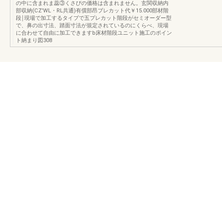
の中に含まれま蕊③くさびの価格は含まれません。玄関収納内
部収納(CZ'WL・RL共通)有償部昂ブレカット代￥15.000部材階
段￨現場で加工するタイプで五プレカット階段がセミオーダー型
で、鼻の出寸法、踏面寸法が規定されているのにくらべ、現場
に合わせて自由に加工できますb床材階段ユニット施工のポイン
ト納まり図308