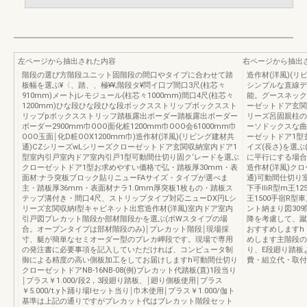
左ページから抽出された内容
右ページから抽出
階段の選び方階段ユニット固階段の間口やタイプに合わせて踏
造作材(洋風)(リ
板幅を選ぶ¥〈、踏、、極¥¥;階段タ¥問イ口プ間口3尺(柱芯々
シンプルな直線デ
910mm)メー卜jレモジュール(柱芯々1000mm)間口4尺(柱芯々
能。グースネック
1200mm)ひな段ひな段ひな段ボックスストリップボックススト
ーゼットドア玄関
リップpボックスストリッフ踏板露出ボーダー踏板露出ボーダー
リーズ呂固親柱の
ボーダー2900mm巾OOO面化粧1200mm巾OOO会61000mm巾
ーソドックスな曲
OOO玉面￨化D粧OOX1200mm巾)造作材(洋風)(リビング建材共
ーゼットドア1型
通)CZシリーズwLシリーズクローゼットドア玄関収納室内ドア1
イズ(長さ)を選
型室内引戸室内ドア室内引戸1型可動間仕切り固ク‘レードを選ぶ
に平行にする場合
クローゼットドア1型お求めやすい価格で弘・踏板厚30mm・表
造作材(洋風)クロ
面材:ナラ突板ブロック貼りニューFAサイズ・タイプが選べま
通)可動間仕切り室
主・踏板厚36mm・表面材ナラ1.0mm厚突板1枚もの・踏板ス
下手lliR型m王12
テップ溝付き・間口4尺、ストリップタイプ対応ニューDX円Lシ
王1500手宿R型
リーズ玄関収納I型キャビネット出窓造作材(洋風)室内ドア室内
ント納まり図30
引戸図プレカット階段か部材階段かを選ぶ(ポWスタイプの場
降を考慮して、蹴
合。オープンタイプは部材階段のみ)￨プレカット階段￨現場採
おすすめしますh
寸、艇が簡単なセミオーダー型のプレカ岬段です。現場で専用
めします主階段の
の発注書に必要事項を記入していただければ、コンピュータ制
り、E段廻り踏板
御による精度の高い側板加工をしてお届けしますh可動間仕切り
費・組立代・取付
クローゼットドアNB-16NB-08(例)プレカット代踏板(直)1段当り
￨プラス￥1.000/段2，3段廻り踏板、￨廻り側板使用￨プラス
￥5.000/t.y卜踊り場lセット当り￨巾木使用￨プラス￥1.000/伽ト
基準は上記の通りですがプレカット代はブレカット階段セット