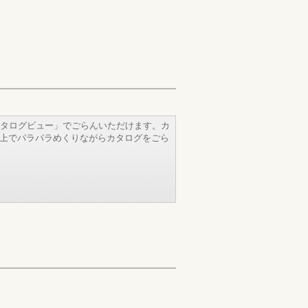
タログビュー」でごらんいただけます。カ
b上でパラパラめくりながらカタログをごら