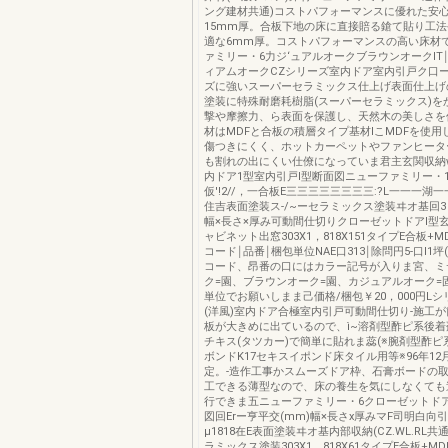
ング建材共通)コストパフォーマンスに優れた安
15mm厚。合板下地の床に直接賠る鎗て貼り工法
適な6mm厚。コストパフォーマンスの高い床材
ァミリー・6力ジ‘ュアルオークブラウンオークlT￨
ィアムオークCZシリーズ室内ドア室内引戸ク口ー
ズに強いスーパーセラミックス仕上げ表面仕上げ
塗装に特殊耐磨耗樹脂(スーパーセラミックス)を
撃や摩擦力、ら表面を保護し、天然木の美しさを保
材はMDFと合板の積層タイプ基材lこMDFを使用
傷つきにくく、ホットカーペットやファンヒータ
も割れの出にくい仕僚になっていま君主玄関収納
内ドア1型室内引戸I型断面図ニューファミリー・
仮'!2//，一合板E三三三三三三三三:?L一一一湖一一--
住吉表面塗装ス-/~ーセラミックス塗装ヰオ基回3
幅×長さ×厚み可動間仕切りクローゼットドアI型
ャビネット出窓303X1，818X151タイプE合板+
コード￨品番￨梱包単位NAE口313￨除問円5-口I1坪
コード、昂番の口にはカラー記号が入りま宮、ミ
ク=園、ブラウンオーク=園、カジュアルオーク=
単位でお願いしまま己価格/梱包￥20，000円L
(洋風)室内ドア合極室内引戸可動間仕切り-施工
板が大きめに出ているので、ì~溶剤型酢ピ系後
チキス(タツカー)で簡単に貼れま蕊(※腕剤型酢ピ系
ボンドK17セキスイポンド床タイル用等※96年1
定。-造作工事かスムーズドア枠、石膏ボードの
工できる薄型なので、床の養生を気にしなくても
行できま五ニューファミリー・6クローゼットド
図回Erー亨平交(mm)幅×長さx厚みマF司明白向
μ1818在E表面塗装ヰオ基内部収納(CZ.WL.RL共
ラミックス塗装303X1，818X61タイプE合板+M