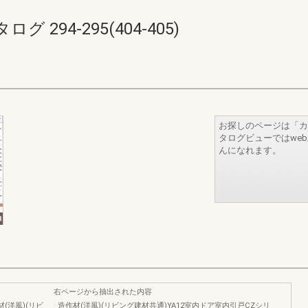
294-295(404-405)
お探しのページは「カ
タログビューではwe
んになれます。
右ページから抽出された内容
(洋風)(リビ
造作材(洋風)(リビング建材共通)YA12室内ドア室内引戸CZシリ