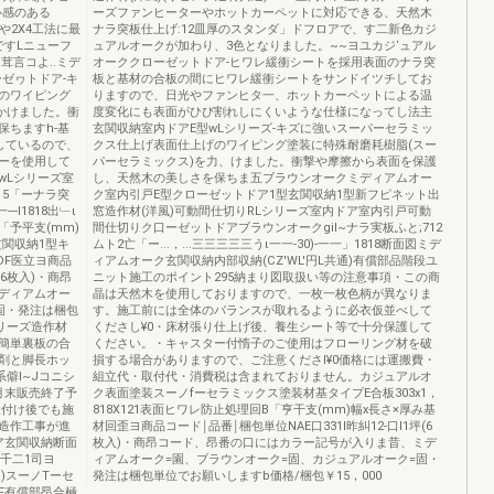
心感のある
ーズファンヒーターやホットカーペットに対応できる、天然木
や2X4工法に最
ナラ突板仕上げ:12皿厚のスタンダ」ドフロアで、す二新色カジ
ですLニューフ
ュアルオークが加わり、3色となりました。~~ヨユカジ‘ュアル
茸言コよ..ミデ
オーククローゼットドア-ヒワレ緩衝シートを採用表面のナラ突
ゼヮトドア-キ
板と基材の合板の間にヒワレ緩衝シートをサンドイツチしてお
のワイピング
りますので、日光やファンヒタ一、ホットカーペットによる温
かけました。衝
度変化にも表面がひび割れしにくいような仕様になってし法主
ちますh-基
玄関収納室内ドアE型wLシリーズ-キズに強いスーパーセラミッ
しているので、
クス仕上げ表面仕上げのワイピング塗装に特殊耐磨耗樹脂(スー
ーを使用して
パーセラミックス)を力、けました。衝撃や摩擦から表面を保護
wLシリーズ室
し、天然木の美しさを保ちま五ブラウンオークミディアムオー
15「ーナラ突
ク室内引戸E型クローゼットドア1型玄関収納1型新フピネット出
-l1818出﹂ι
窓造作材(洋風)可動間仕切りRLシリーズ室内ドア室内引戸可動
「予平支(mm)
間仕切りク口ーゼットドアブラウンオークgil~ナラ実板ふと;712
玄関収納1型キ
ムト2亡「ー...，...三三三三三うι一一-30)-一一」1818断面図ミデ
MDF医立ヨ商品
ィアムオーク玄関収納内部収納(CZ'WL'円L共通)有償部品階段ユ
(6枚入)・商昂
ニット施工のポイント295納まり図取扱い等の注意事項・この商
ディアムオー
晶は天然木を使用しておりますので、一枚一枚色柄が異なりま
固・発注は梱包
す。施工前には全体のバランスが取れるように必衣仮並べして
シリーズ造作材
くださし¥0・床材張り仕上げ後、養生シート等で十分保護して
が簡単裏板の合
ください。・キャスター付惰子のご使用はフローリング材を破
着剤と脚長ホッ
損する場合がありますので、ご注意くださl¥0価格には運搬費・
僻I~Jコニシ
組立代・取付代・消費税は含まれておりません。カジュアルオ
2月末販売終了予
ク表面塗装スーノfーセラミックス塗装材基タイプE合板303x1，
取付け後でも施
818X121表面ヒワレ防止処理回B「亨干支(mm)幅x長さ×厚み基
造作工事が進
材回歪ヨ商品コード￨品番￨梱包単位NAE口331I昨糾12-口I1坪(6
ア玄関収納断面
枚入)・商昂コード、昂番の口にはカラー記号が入りま昔、ミデ
引千二1司ヨ
ィアムオーク=園、ブラウンオーク=固、カジュアルオーク=固・
通)スーノTーセ
発注は梱包単位でお願いしますb価格/梱包￥15，000
DF有償部昂合極