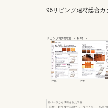
96リビング建材総合カタログ 
リビング建材共通
床材
294
295
左ページから抽出された内容
床材(一般フロア)床材ニューファミリー・15造作材