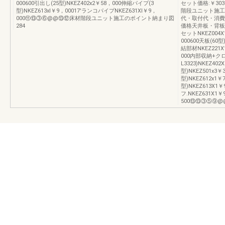
000600引出し(25型)NKEZ402x2￥58，000伸縮パイプ(3
セット価格:￥30
型)NKEZ613xl￥9，00017'ランコパイプNKEZ631Xl￥9，
階段ユニット施工
000⑪⑬③⑥@@⑬⑫床材階段ユニット施工のポイント納まり図
代・取付代・消費
284
価格天井板・背板セット
セットNKEZ004X
000600天板(60
結部材NKEZ221X
000内部収納+ク
L3323)NKEZ4
型)NKEZ501x3￥
型)NKEZ612x1
型)NKEZ613X1
フ.NKEZ631X1￥
500⑬⑬③⑤⑨