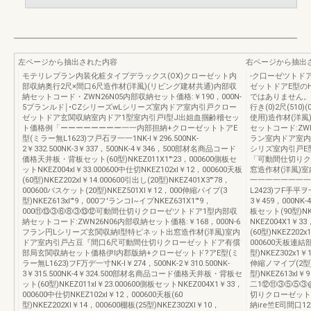
左ページから抽出された内容
右ページから抽出
モテリレプラン内装化粧タイプデラックス(OX)クローゼット内
-ク口ーゼツトド
部収納奥行2尺×間口6尺造作材(洋風)(リビング建材共通)内部収
ゼットドアE型の
納セットコード・ZWN26N05内部収納セット価格:￥190，000N-
ではありません。
5プランルド￨•CZシリーズwLシリーズ室内ドア室内引戸クロー
行き(0)2尺(510
ゼットドア玄関収納室内ドア1型室内引戸I型J出姐血掴齢稽セッ
使用)造作材(洋風
ト価格例「ーーーーーーーー一一内部担納+クローゼットトアE
セットコード:ZWN
型(ミラー無L1623)フ戸石ヲ一一1NK-l￥296.500NK-
ラン室内ドア室内
2￥332.500NK-3￥337，500NK-4￥346，500部材名商品コード
シリズ室内引戸E
価格天井板・背板セット(60型)NKEZ011X1"'23，000600側板セ
「可動間仕切りク
ットNKEZ004xl￥33.000600中仕切NKEZ102xl￥12，000600天板
窓造作材(洋風)
(60型)NKEZ202xl￥14.000600引出し(20型)NKEZ401X3"'78，
一一一一一一一一
000600バスケット(20型)NKEZ501Xl￥12，000伸縮パイプ(3
L2423)フF手平ヲ一
型)NKEZ613xl'"9，000フ'ランコI~イプNKEZ631X1'"9，
3￥459，000N
000⑪⑬③⑥⑧③⑬⑫可動間仕切りクローゼツトドア1型内部収
板セット(90型)NK
納セットコード:ZWN26N06内部収納セット価格:￥168，000N-6
NKEZ004X1￥33
フラン円Lシリーズ玄関収納I型特ピネット出窓造作材(洋風)室内
(60型)NKEZ202
ドア室内引戸占豆『間口6尺可動間仕切りクローゼットドア有償
000600天板連結部
部局玄関収納セット価格伊l内郡版納+クローゼットド?アE型(ミ
型)NKEZ302x1￥
ラー無L1623)フF万デ一寸NK-l￥274，500NK-2￥310.500NK-
伸縮ノマイプ(2型)
3￥315.500NK-4￥324.500部材名商品コード価格天井板・背板セ
型)NKEZ613xl￥
ット(60型)NKEZ011xl￥23.000600側板セットNKEZ004X1￥33，
二1⑫⑪③⑤⑤③
000600中仕切NKEZ102xl￥12，000600天板(60
切りクローゼットド
型)NKEZ202Xl￥14，000600棚板(25型)NKEZ302Xl￥10，
納ire竺E司間口