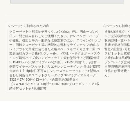
左ページから抽出された内容
右ページから抽出
ク口ーゼッ卜内部収納デラックス(OX)(cz、WL、円山一ズのク
造作材(洋風)(
日ツト問と組み合わせてご使用ください。)268ハンガーパイプ
ドア玄関収納室内
や棚板、引出し等の一般的な収納部材のほか、スウインクhンガ
収納部材一覧※パ
ー、回転クローゼット等の機能的な部材をラインナッフ:自由な
共通で畑材別価格表
レイアウトで用途に合わせた収納スペースをつくります二回3木
瞥笠Z直室笠Z可
製表面材カフ一合板(色:グレー)I~、y芯材パーチクルボードスウ
ヲピネット出窓室
イング鋼管パイプ金ハンガーメラミン焼付塗装仕上げ属I型伸縮
ア造作材(洋風)円
SUS430I~ハンガfパイプ<l>25(外側)、<1>22(内側11)、y芯材・
ランコパイプ玄関収
鋼管ワイヤーバスケットポリエチレンコーテインク'仕上げES苦
里塑[塑板床材階
走者自主主1fjil特注不可WしシリーズクローゼットドアE型組み
価格には運倣費・
合わせ例折れ戸ユニットフリータイプNK-2ミディアムオーク
ん。
3323￥274.500+ク口ーゼツト内部収納(標準タイ
プ)ZWN31H25￥313.000合計￥587.500企クローゼットドア+収
納部材セット例A収納部材