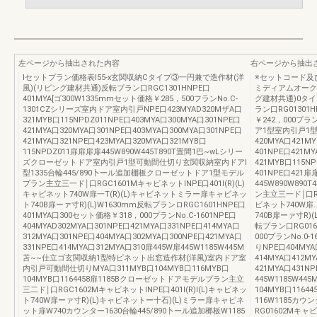
左ページから抽出された内容
右ページから抽出
lセットプラン価格表l55-x玄関収納Cタイプ③一円兼で造作材(洋
※セットコード及
風)(リビング建材共通)反転プラン口RGC1301HNPE口
ミディアムオーク
401MYA[ゴ300W1335mmセット価格￥285，500フランNo.C-
グ建材共通)0タ
1301CZシリーズ室内ドア室内引戸NPE口423MYAD320MザA口
ラン口RG01301
321MYB口115NPDZ011NPE口403MYA口300MYA口301NPE口
￥242，000プラ
421MYA口320MYA口301NPE口403MYA口300MYA口301NPE口
ア1型室内引戸1型
421MYA口321NPE口423MYA口320MYA口321MYB口
420MYA口421M
115NPDZ011扉扉扉扉445W890W445T890T置間1巴~wLシリー
401NPE口421M
ズクローゼットドア室内引戸1型可動間仕切り玄関収納室内ドアI
421MYB口115N
型1335台輪445/890卜ール追加棚板クローゼットドア1型モデル
401NPE口421
プラン主立三一ド￨口RGC1601MキャビネットINPE口401I(R)(L)
445W890W89
キャビネット740W扉一T(R)(L)キャビネットミラー扉キャビネッ
ン主立三一ド￨口RG
ト740B扉ーァ寸R)(L)W1630mm反転プランロRGC1601HNPE口
ビネッ卜740W扉.
401MYA口300セット価格￥318，000プランNo.C-1601NPE口
740B扉ーァ寸R
404MYAD302MYA口301NPE口421MYA口331NPE口414MYA口
転プラン口RG016
312MYA口301NPE口404MYA口302MYA口300NPE口421MYA口
000プランNo.0
331NPE口414MYA口312MYA口310扉445W扉445W1185W445M
りNPE口404MYA
苫~~仕立ゴ玄関収納1型特ピネット出窓造作材(洋風)室内ドア室
414MYA口412M
内引戸可動間仕切りMYA口311MYB口104MYB口116MYB口
421MYA口431N
104MYB口1164458扉1185Bクローゼットドアモデルプラン主立
445W1185W4
三二ド￨口RGC1602MキャビネットINPE口401I(R)I(L)キャビネッ
104MYB口1164
ト740W扉ーァ寸R)(L)キャビネットー十石)(L)ミラー扉キャピネ
116W1185カ
ット扉W740カウンター1630台輪445/890卜ール追加榔板W1185
RG01602Mキャビ