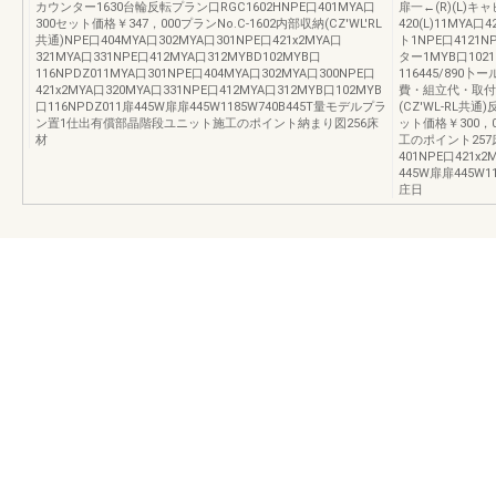
カウンター1630台輪反転プラン口RGC1602HNPE口401MYA口
扉一←(R)(L)キャ
300セット価格￥347，000プランNo.C-1602内部収納(CZ'WL'RL
420(L)11MYA
共通)NPE口404MYA口302MYA口301NPE口421x2MYA口
ト1NPE口4121N
321MYA口331NPE口412MYA口312MYBD102MYB口
ター1MYB口1021
116NPDZ011MYA口301NPE口404MYA口302MYA口300NPE口
116445/890
421x2MYA口320MYA口331NPE口412MYA口312MYB口102MYB
費・組立代・取付
口116NPDZ011扉445W扉扉445W1185W740B445T量モデルプラ
(CZ'WL-RL共通
ン置1仕出有償部晶階段ユニット施工のポイント納まり図256床
ット価格￥300，0
材
工のポイント257床
401NPE口421x2
445W扉扉445W
庄日