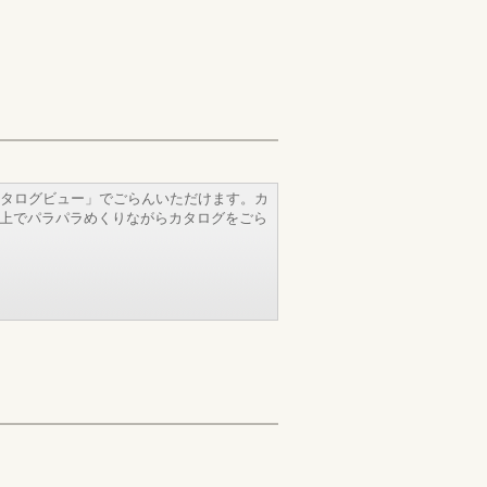
タログビュー」でごらんいただけます。カ
b上でパラパラめくりながらカタログをごら