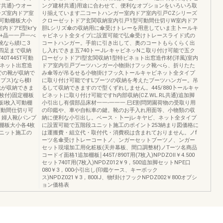
共通)-ウオー
ング建材共通)用途に合わせて、便利なオプションをいろいろ取
リーズ室内ドア室
り揃えています二コートハンガー室内ドア室内引戸CZシリーズ
入可動棚板大小
クローゼットドア玄関収納室内引戸1型可動間仕切りW室内ドア
ドアE型kr'y
胆Lシリズ傘の収納用に傘受けトレーを用意していま主卜ールキ
寸+晶一一戸一べ
ャビネット全タイプに設置可能で弘傘受けトレースライド式の
なら績lこ3
コートハンガー。手前に引き出して、奥のコートもらくらく出
計四足まで収納
し入れできま五740トーJレキャビネッNこ取り付け可能で五ク
740T445T可動
口ーゼットドアl型玄関収納1型特ピネョト出窓造作材(洋風)室内
ピネット出窓造
ドア室内引戸ブーツハンガー小物掛けフック靴べら、折りたた
までの靴が収納で
み傘等が吊るせる小物掛けフッ久トールキャビネット全タイプ
プス)なら横l
に取り付け可能ですLブーツの収納を考えたブーツハンガー。吊
靴が収納できま
るして収納できますので型くずれしません。445/880卜ールキャ
7枚付)固定棚板
ビネットに取り付け可能ですh内部収納(CZ.WL.RL共通)追加脚
板l枚入可動棚
小引出し有償部品床材一一-一一一.巳E割問閉園荷物の受取り用
可動間仕切り可
の印鑑や、車や自転車の鍵。靴のお手入れ用面等、小物類の収
。婦人靴(パンプ
納に便利な小引出し。ベース・卜ーjレキヤビ、ネット全タイプ
動棚板大小各4枚
に設置可能で五階段ユニット施工のポイント253納まり図価格に
ユニット施工の
は運搬費・組立代・取付代・消費税は含まれておりません。ノf
ーツ名傘受け卜レーコートノ、ンガーセットブーツノ、ンガー
セット現場加工用化粧板(天井幕板、間口調整材)ノTーツ名商品
コードイ面格1追加棚板￨445T/890T用(7枚入)NPDZOll￥4.500
セット740T用(7枚入)NPDZ012￥9，500追加脚セットNPE口
080￥3，000小引出し(印鑑ケース、キーボック
ス)NPDZ021￥3，800IJ、物f卦けフックNPDZ002￥800オプシ
ョン価格表