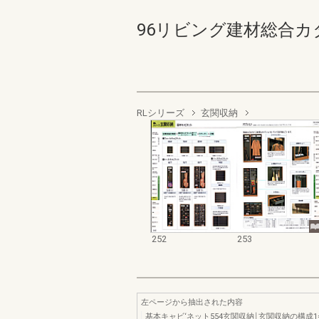
96リビング建材総合カタログ 
RLシリーズ
玄関収納
252
253
左ページから抽出された内容
基本キャビ‘ネット554玄関収納￨玄関収納の構成1=