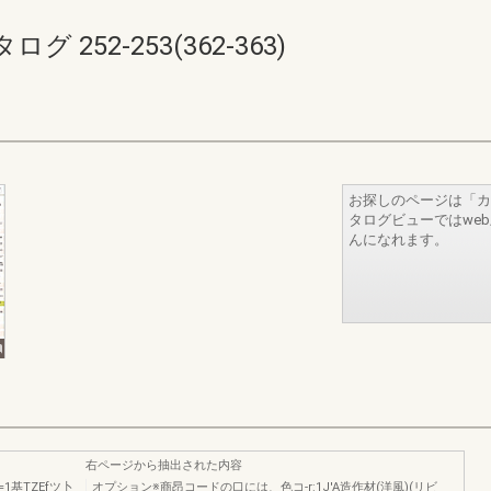
252-253(362-363)
お探しのページは「カ
タログビューではwe
んになれます。
右ページから抽出された内容
1基TZEfツ卜
オプション※商昂コードの口には、色コ-r:1J'A造作材(洋風)(リビ