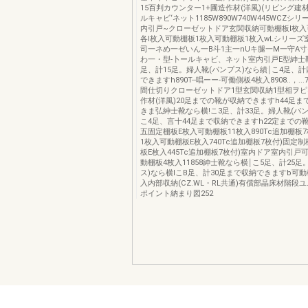
15百判カウンター1+圃造作材(洋風)(リビング建材
ルキャビ‘ネット1185W890W740W445WCZシ
内引戸~クローゼットドア玄関収納可動棚板l枚
各l枚入可動棚板1枚入可動棚板1枚入wLシリーズ室内
司一ネめ一ゼいん一B斗1主一nUキ腿一M一守A
わ一・型-卜ールキャビ、ネット室内引戸E型紳士靴
足、計15足。婦人靴(パンプス)なら績￨こ4足、
できますh890T--唱ーー-可働側板4枚入8908..，...
間仕切りクローゼットドア1型玄関収納1型相ヲ
作材(洋風)20足までの靴が収納できますh44足
きま弘紳士靴なら横!こ3足、計33足。婦人靴(パン
こ4足、言十44足まで収納できますh22定までの
五固定棚板E枚入可動棚板11枚入890Tc追加棚板
1枚入可動棚板E枚入740Tc追加棚板7枚付)固定制
板E枚入445Tc追加棚板7枚付)室内ドア室内引戸
動棚板4枚入11858紳士靴なら横￨こ5足、計25足
ス)なら横lこB足、計30足まで収納できますb可
入内部収納(CZ.WL・RL共通)有償部晶床材階段
ポイント納まり図252