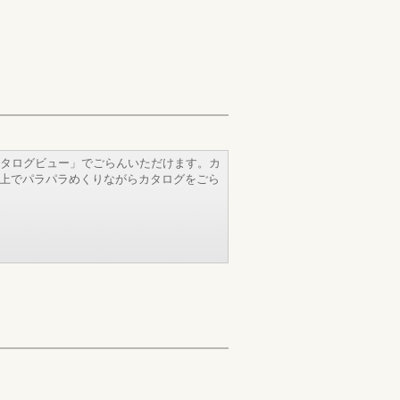
タログビュー」でごらんいただけます。カ
b上でパラパラめくりながらカタログをごら