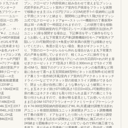
トド九フルオ
ブン。ク口ーゼツ卜内部収納と組み合わせて使えま弘プッシュ
ラウンオーク
式把手折れ戸ユニット室内ドア室内引戸揖扉をフラットな状態
晶色ブラウンオー
で移動させま主ゴルド(C円)ブロンズ(OM)把手1<1:収納時には扉
一一一一ユユ一
と平滑にスツキソと納まり、開閉時には押せ1;1.飛び出すプッシ
臣比一口:;問-
ユ式で弘クローゼットドアφー~ストッパー機能付の丁番探用※
品枠....・
扉は30・の角度で一時固定されますので、この状態で扉を移動
グ…...・H・-
させま主:f;関収納室内引戸1型CZシリーズ扉の開閉方法(折れ戸
¥-J、ニカム)
ユニット)扉を開閉する場合は、下記事項を守って操作を行なう
)+MDF体額縁
ようお願いしま弘下荷重方式戸車(調整機能付)モヘアW室内ドア
オLVLヰ宇表
阻Lシリズv可動間仕切り※角度が30'未満の状態では移動させな
(北米産タモ)
いでください。角度が足りない場合、動きがギクシャクした
金色メyキ+7
り、下部のローラーがレルから外れる場合がありま丸下荷重方
スト+ブロンズ色
式の戸車を採用していますので、軽くスムーズに操作でをま
チールP戸開T
昔、一防口をグ入侃侵装均を1アにへのヨh方苅四印+れの叶ま扉
ッキ+7リアー釜装
ゼぎクローゼットドア1型高さ1.即日-2.300mmまで'5タイプ用
ズ色焼付塗装戸マ
意<OM-1)。階段下のデツドスペースやキッチンの食昂庫など用
2BBク口ーゼッ
途に合わせて選べま五玄関収納E型特ピネット出窓制ffi-i{ヨ[-析官
S諒~~n主
ドア裏ミラー造作材(洋風)室内ドア室内引戸マクネットキャッチ
8枚枚枚枚建重建
ドライパーなどでマグネット部の前後スライド調整ができるの
2318Pニ
で、閉まった扉が自然に開くような事がないよう確実にキャッ
0ト1064豆W豆
チしま五ネクタイ掛け0710用(高さ1日日Dn叩)LJ可動間仕切り
W孟
扉の裏にはネクタイ鉛けも取り付けられま蕊ドアの裏にミラを
79豆OH豆
取り付けられますので、全身が映る姿見としてお使いいただけ
61486亘H豆
まま己企OM-10710ブラウンオークファミリータイプケーシンク
46:五H壬2317
白￥74.000玄関収納内部収納(CZ'WL.RL共通)建付調整方法折れ
0;;;H豆1338
戸ユニット有償部員階段ユニット床材開き戸ユニット調整機構
2;;;OH孟
付丁番の採用で、ドアをはすしたり削ったりせすに建付け調登
1846亘H豆
が簡単にできま弘左右の調整ねじ上下調整ねじ施工のポイント
245納まり図輸俸がケーシンクより出ているので枠の施工後でも
本体力、吊り込めま蕊価格には運搬費・組立代・取付代・消費