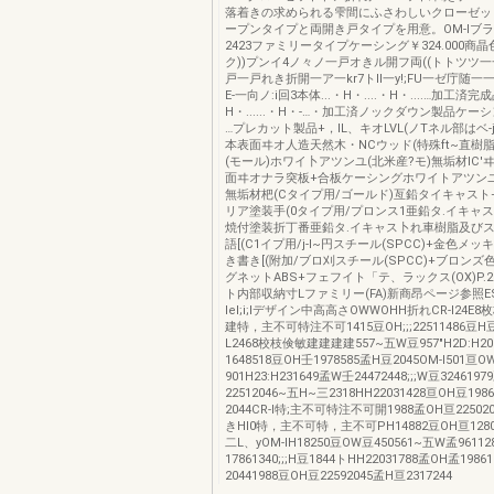
落着きの求められる雫間にふさわしいクローゼッ
ープンタイプと両開き戸タイプを用意。OM-lブ
2423ファミリータイプケーシング￥324.000商
ク))プンイ4ノ々ノ一戸オきル開フ両((トトツツ
戸一戸れき折開一ア一kr7トll一y!;FU一ゼ庁随一一
E-一向ノ:i回3本体...・H・....・H・....…加工済完成
H・......・H・-…・加工済ノックダウン製品ケーシン
…プレカット製品+，IL、キオLVL(ノTネル部はベ-j'
本表面ヰオ人造天然木・NCウッド(特殊ft~直樹脂
(モール)ホワイ卜アツンユ(北米産?モ)無垢材IC'ヰ
面ヰオナラ突板+合板ケーシングホワイトアツンユ
無垢材杷(Cタイプ用/ゴールド)亙鉛タイキャスト+
リア塗装手(0タイプ用/プロンス1亜鉛タ.イキャ
焼付塗装折丁番亜鉛タ.イキャス卜れ車樹脂及びス
語[(C1イプ用/j-I~円スチール(SPCC)+金色メ
き書き[(附加/ブロ刈スチール(SPCC)+ブロン
グネットABS+フェフイト「テ、ラックス(OX)P.
ト内部収納寸Lファミリー(FA)新商昂ページ参照E
Iel;i;Iデザイン中高高さOWWOHH折れCR-l24E
建特，主不可特注不可1415豆OH;;;22511486豆H豆
L2468校枝倹敏建建建建557~五W豆957"H2D:H2
1648518豆OH壬1978585孟H豆2045OM-l501亘O
901H23:H231649孟W壬24472448;;;W豆324619
22512046~五H~三2318HH22031428亘OH豆198
2044CR-l特;主不可特注不可開1988孟OH亘225020
きHl0特，主不可特，主不可PH14882豆OH亘128094
二L、yOM-lH18250豆OW豆450561~五W孟961128
17861340;;;H豆1844トHH22031788孟OH孟1986
20441988豆OH豆22592045孟H亘2317244