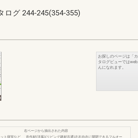
244-245(354-355)
お探しのページは「カ
タログビューではwe
んになれます。
右ページから抽出された内容
ニット寝室など
造作材(洋風)(リビング建材共通)左右自在に開閉できるフルオー