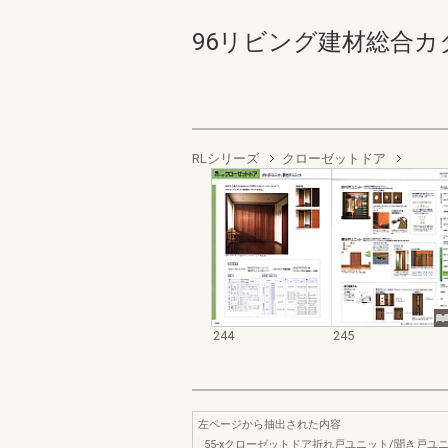
96リビング建材総合カタログ 
RLシリーズ
クローゼットドア
244
245
左ページから抽出された内容
55-xクローゼットドア折れ戸ユニット/聞き戸ユ