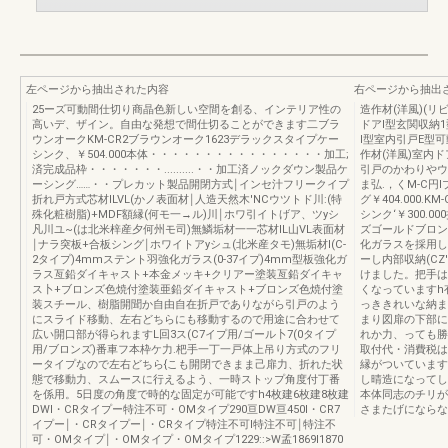
左ページから抽出された内容
右ページから抽出
25ーズ可動間仕切り商晶色新しい空間を創る、インテリア性の
造作材(洋風)(
高いデ、ザイン。自由な発想で間仕切ることができます二ブラ
ドアI型玄関収納
ウンオークKM-CR2ブラウンオーク1623デラックスタイプケー
I型室内引戸E型
シンク、￥504.000本体・・・・・・・・・・・・・・・・加工;
作材(洋風)室内
済完成品枠・・・・・・・..........・・加工済ノックダウン製品ケ
引戸のかわりやウ
ーシング……・・プレカット製品開閉方式￨インセ汁フリークイプ
ま弘.，くM-C円
折れ戸方式芯材ILVL(かノ表面材￨人造天然木'NCウツトド川:(特
グ￥404.000.
殊化粧樹脂)+MDF額縁(何モ一→ル)川￨ホワ引イトげア、ツyシ
シンク‘￥300.
凡川ユ~(は北米梓産夕何州モ司)無鱗垢材一一芯材IL山VL表面材
ズゴールドブロン
￨ナラ突板+合板シング￨ホワイトアyシュ(北米産タモ)無垢材I(C-
化ガラスを採用して
2タイプ)4mmステント羽強化ガラス(0-37イプ)4mm型板強化ガ
ーし内部収納(CZ
ラス亙鉛ダイキャスト+本金メッキ+クリアー塗装亙鉛ダイキャ
けました。把手は
ス卜+ブロンズ色焼付塗装亜鉛ダイキャスト+ブロンズ色焼付塗
くなっていますh
装スチール、樹脂開聞か自由自在折戸でありながら引戸のよう
っききれいな納ま
にスライド移動、左右どちらにも移動するので用途に合わせて
まり図扉の下部に
広い開口部が得られますL回3ス(C7イプ用/ゴール卜7(0タイプ
れか力、っても勝
用/ブロンズ)番車フ本枠ケ力.杷手一丁一戸体上吊り方式のフリ
取付代・消費税は
ータイプなので左右どちら{こも開閉できまま己扉力、折れた状
縁がついています
態で移動力、スムースに行えるよう、一時ストップ角度付丁番
し晴造になってし
を係用。5日度の角度で時的な固定が可能ですh4枚建6枚建8枚建
本体同志のチリが
DWI・CRタイプー特注不可・OMタイプ290亘DW亘450l・CR7
さまたげにならな
イプー￨・CRタイプー￨・CRタイプ特注不可l特注不可￨特注不
可・OMタイプ￨・OMタイプ・OMタイプ1229::>W孟1869I1870