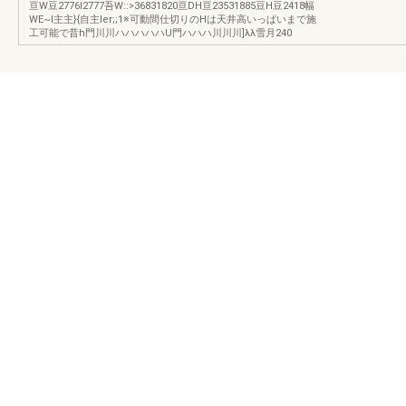
亘W豆2776I2777吾W::>36831820亘DH亘23531885豆H豆2418幅
WE~l主主}{自主Ier;;1※可動間仕切りのHは天井高いっぱいまで施
工可能で昔h門川川ハハハハハU門ハハハ川川川]λλ雪月240