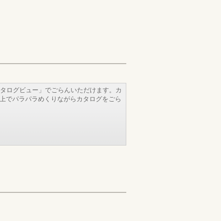
タログビュー」でごらんいただけます。カ
b上でパラパラめくりながらカタログをごら