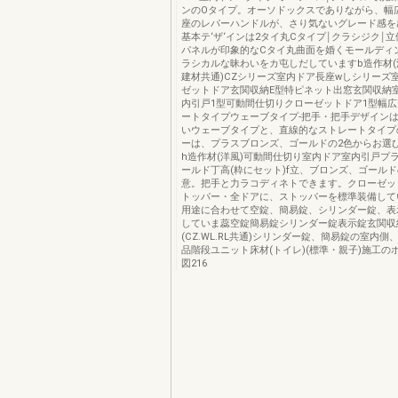
ンのOタイプ。オーソドックスでありながら、幅
座のレパーハンドルが、さり気ないグレード感を
基本テ‘ザ‘インは2タイ丸Cタイプ￨クラシジク￨
パネルが印象的なCタイ丸曲面を婚くモールディ
ラシカルな昧わいをカ屯しだしていますb造作材(
建材共通)CZシリーズ室内ドア長座wしシリーズ
ゼットドア玄関収納E型特ピネット出窓玄関収納
内引戸1型可動間仕切りクローゼットドア1型幅
ートタイプウェーブタイプ-把手・把手デザイン
いウェーブタイプと、直線的なストレートタイプ
ーは、プラスブロンズ、ゴールドの2色からお選
h造作材(洋風)可動間仕切り室内ドア室内引戸プ
ールド丁高(粋にセット)f立、ブロンズ、ゴールド
意。把手と力ラコディネトできます。クローゼッ
トッパー・全ドアに、ストッパーを標準装備して
用途に合わせて空錠、簡易錠、シリンダー錠、表
していま蕊空錠簡易錠シリンダー錠表示錠玄関収
(CZ.WL.RL共通)シリンダー錠、簡易錠の室内側
品階段ユニット床材(トイレ)(標準・親子)施工の
図216