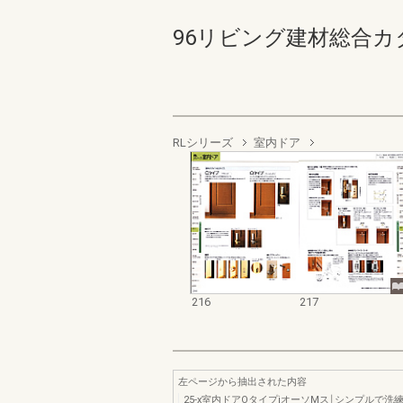
96リビング建材総合カタログ 
RLシリーズ
室内ドア
216
217
左ページから抽出された内容
25-x室内ドアOタイプiオーソMス￨シンプルで洗