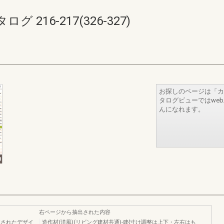
216-217(326-327)
お探しのページは「カ
タログビューではwe
んになれます。
右ページから抽出された内容
練されたデザイ
造作材(洋風)(リビング建材共通)-建{寸け調整は上下・左右はも