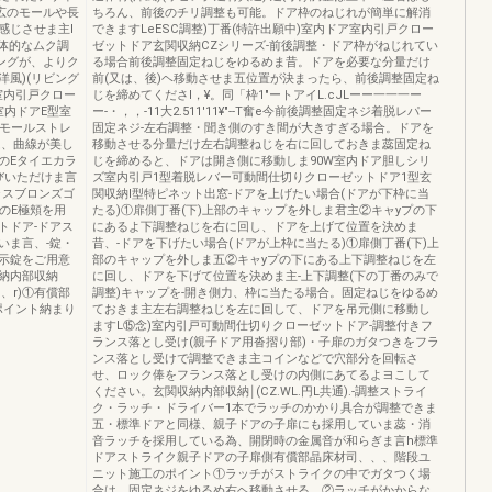
広のモールや長
ちろん、前後のチリ調整も可能。ドア枠のねじれが簡単に解消
感じさせま主l
できますLeESC調整)丁番(特許出願中)室内ドア室内引戸クロー
立体的なムク調
ゼットドア玄関収納CZシリーズ-前後調整・ドア枠がねじれてい
ングが、よりク
る場合前後調整固定ねじをゆるめま昔。ドアを必要な分量だけ
洋風)(リビング
前(又は、後)ヘ移動させま五位置が決まったら、前後調整固定ね
室内引戸クロー
じを締めてくださl，¥。同「枠1"ートアイL.cJLーー一一一ー
室内ドアE型室
ー-・，，-11大2.511'11¥"--T奮e今前後調整固定ネジ着脱レパー
広モールストレ
固定ネジ-左右調整・聞き側のすき間が大きすぎる場合。ドアを
は、曲線が美し
移動させる分量だけ左右調整ねじを右に回しておきま蕊固定ね
のEタイエカラ
じを締めると、ドアは開き側に移動しま90W室内ドア胆しシリ
びいただけま言
ズ室内引戸1型着脱レバー可動間仕切りクローゼットドア1型玄
ラスブロンズゴ
関収納I型特ピネット出窓-ドアを上げたい場合(ドアが下枠に当
のE極頬を用
たる)①扉側丁番(下)上部のキャップを外しま君主②キャyプの下
トドア-ドアス
にあるよ下調整ねじを右に回し、ドアを上げて位置を決めま
いま言、-錠・
昔、-ドアを下げたい場合(ドアが上枠に当たる)①扉側丁番(下)上
示錠をご用意
部のキャップを外しま五②キャyプの下にある上下調整ねじを左
納内部収納
に回し、ドアを下げて位置を決めま主-上下調整(下の丁番のみで
、、r)①有償部
調整)キャップを-開き側力、枠に当たる場合。固定ねじをゆるめ
ポイント納まり
ておきま主左右調整ねじを左に回して、ドアを吊元側に移動し
ますL⑮念)室内引戸可動間仕切りクローゼットドア-調整付きフ
ランス落とし受け(親子ドア用沓摺り部)・子扉のガタつきをフラ
ンス落とし受けで調整できま主コインなどで穴部分を回転さ
せ、ロック俸をフランス落とし受けの内側にあてるよヨこして
ください。玄関収納内部収納￨(CZ.WL.円L共通).-調整ストライ
ク・ラッチ・ドライバー1本でラッチのかかり具合が調整できま
五・標準ドアと同様、親子ドアの子扉にも採用していま蕊・消
音ラッチを採用している為、開閉時の金属音が和らぎま言h標準
ドアストライク親子ドアの子扉側有償部晶床材司、、、階段ユ
ニット施工のポイント①ラッチがストライクの中でガタつく場
合は、固定ネジをゆるめ右ヘ移動させる。②ラッチがかからな