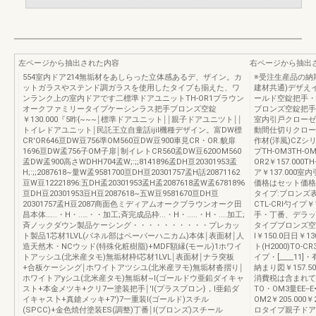
左ページから抽出された内容
右ページから抽出
554室内ドア214無垢材をあしらった立体感あるデ、ザイン。カ
※受注生産品の納
ットガラスやステンド調ガラスを使用したタイプも揃えた、ワ
建材共通)デザえ
ンランク上の室内ドアです二標準ドアユニットTH-OR1ブラウン
ールド空錠把手・
オークファミリータイプケーシンラス把手ブロンズ空錠
ブロンズ空錠把手
￥130.000『5昨{~~~￨標準ドアユニット￨￨親子ドアユニツト￨￨
室内引戸クローゼ
トイレドアユニット￨民託王立自童話ijil機種デザイン。富DW標
動間仕切りクロー
CR'OR646亘DW豆756準OM560豆DW豆900車見CR・OR.貌扉
作材(洋風)CZシリ
1696亘DW孟756子OM子扉￨制イレトCR560孟DW豆620OM560
プTH-OM3TH-OM2
孟DW孟900高さWDHH704孟W;:;;8141896孟DH亘20301953孟
OR2￥157.000
H;:;;2087618~量W孟9581700亘DH亘20301757孟H話20871162
ア￥137.000
豆W豆12221896:五DH孟20301953孟H孟2087618孟W孟6781896
価格はセット価格
亘DH豆20301953豆H豆2087618~五W豆9581670亘DH亘
タイプ:ブロンズ
20301757孟H豆2087商面色ミディアムオークブラウンオーク田
CTL-CRl勺イプ
昌本体…...・H・..…・・加工;斉完成品枠...・H・.....・H・....加工;
手・丁番、デラッ
斉ノックダウン製品ケーシング・・・・・・・・・・プレカッ
タイプブロンズ空
ト製品1芯材1LVL(パネル部はペーパーハニカム)本体￨表面材￨人
l￥150.0日日￥1
造天然木・NCウッド(特殊化粧樹脂)+MDF額縁(モール)1ホワイ
ト(H2000)TO-C
トアッシユ(北米産タモ)無垢材枠l芯材1LVL￨表面材￨ナラ突板
イプ・[____1
+合板ケーシング￨ホワイトアツシユ(北米産ヲモ)無垢材沓摺り￨
納まり図￥157.
ホワイトアyシユ(北米産タモ)無垢材~I(ゴールドウ亜鉛ダイキャ
消費税は含まれてお
スト+本金メツキ+クリ7ー塗装把手￨'I(プラスブロン}，I亜鉛ダ
TO・OM3量EE--E••
イキャス卜+真鎗メッキ+7')7一重装I(ゴールド)スチル
OM2￥205.000￥
(SPCC)+金色焼付塗装ES(調整)丁番￨I(ブロンズ)スチール
ロタイプ親子ドアユ