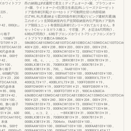
ンズホワイ卜フフ
昂の納期は約E週間で君主ミディアムオーク=園、ブラウンオー
ク=園、ライトオーク=巳(受注生産品)RLシリーズクローゼット
225，
ドア造作材(洋風)クローtかトドア可動間仕切り内部収納
2，
(CZ'WL.RL共通)納まり図205造作材(洋風)(リビング建材共通)施
工のポイント玄関収納室内引戸玄関収納室内引戸室内ドア室内
3￥42，000(れ』
ドア階段ユニット有償部品床材CZシリーズれておりません。B
セッ卜Cセットヨガラス格コ、寸尽盤、戸、き迂法6尺問用(1，
。飾り格子
638)6尺問用(1，638)子ブロンズホワイ卜-7ラックフロンズホワ
20，100網戸
イ卜ブラ‘Yク本数CA-5860CA-
FFDT091￥21，
5860BDCAB103WDCAB103TDCAB103BDCAC103WDCAC103TDCAC10
33TDCAA133
400￥220，400￥238，800￥203，000￥203，000￥218，
600尺@本体
700FACB103￥72，000FACW103￥72，000FACT103￥83，
3￥84，000寸
000FACB103￥72，000FACW103￥72，000FACT103￥83，
￥42，
000、r色。c。、。、コ、2BRX3B13￥31，000X7B13￥31，
3￥100，
000BLX3B13￥35，700BRX3B13￥31，000X7B13￥31，
)。飾り格子
000BLX3B13￥35，700。。FAAB103￥100，
20，600網戸(別
000FAAW103￥100，000FAAT103￥100，000FAAB103￥100，
121￥23，200
000FAAW103￥100，000FAAT103￥100，000BRX1L73￥17，
DCAA163I、
400X2L73￥17，400BLX1L73￥20，100FFDB091￥19，
100尺@本体
000FFDW091￥19，000FFDT091￥21，900FFDB091￥19，
￥85，000j
000FFDW091￥19，000FFDT091￥21，900CA-6360CA-
X2B13￥42，
6360BDCAB133WDCAB133TDCAB133BDCAC133WDCAC133TDCAC13
103￥100，
900￥221，900￥240，300￥204，000￥204，000￥219，
，000。飾り絡子
700FACB133￥73，000FACW133￥73，000FACT133￥84，
00網戸(別
000FACB133￥73，000FACW133￥73，000FACT133￥84，
151￥24，600
000。。c;コ、2、、、、ーBRX3B13￥31，000X7B13￥31，
3TDCAA193七
000BLX3B13￥35，700BRX3B13￥31，000X7B13￥31，
尺。本体
000BLX3B13￥35，7004σlo、FAAB103￥100，
3￥86，500寸
000FAAW103￥100，000FAAT103￥100，000FAAB103￥100，
42，000(ttoD
000FAAW103￥100，000FAAT103￥100，000BRX1L43￥17，