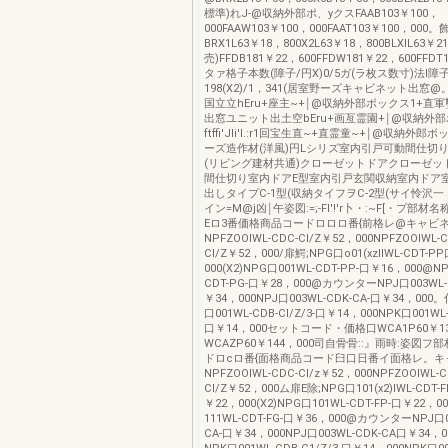
標準)れJ-@収納外部ポ、yクスFAAB103￥100，
000FAAW103￥100，000FAAT103￥100，000
BRX1L63￥18，800X2L63￥18，800BLXlL63￥
売)FFDB181￥22，600FFDW181￥22，600FFDT
タァ格子本数(障子/円X)0/5ガ(ラ枚ス数寸)法I障子
198(X2)/1，341(居室野ーズキャビネット出窓
国立立hEru+座主~+￨@収納外部ボックス1+直
出窓ユニット出土空bEru+画亙霊園+￨@収納外部
ftffi'Jli'I.:r1回宝生直~+直霊童~+￨@収納外郎
ーズ造作材(洋風)円Lシリズ室内引戸可動間仕切り
(リビング建材共通)クローゼットドアクローゼッ
間仕切り室内ドアE型室内引戸玄関収納室内ドア
出しタイプC-1型(収納タイフヲC-2型(サイ怜沢
イン=M@j凶￨午姿図:=;-Fl'!'r卜・:~F[・プ部
Eロ3番価格商品コードロロロ番{前格レ@キャビ
NPFZOOlWL-CDC-Cl/Z￥52，000NPFZOOlWL-C
Cl/Z￥52，000/扉鰐;NPG口o01(xzlIWL-CDT-PP
000(X2)NPG口001WL-CDT-PP-口￥16，000@N
CDT-PG-口￥28，000@カウンターNPJ口003WL-
￥34，000NPJ口003WL-CDK-CA-口￥34，00
口001WL-CDB-Cl/Z/3-口￥14，000NPK口001WL-C
口￥14，000セットコード・価格口WCA1P60￥13
WCAZP60￥144，000司自骨骨::』雨時:姿図
ドロcロ番{面格商品コード臼口日番イ面格レ。キ
NPFZOOlWL-CDC-Cl/z￥52，000NPFZOOlWL-C
Cl/Z￥52，000ム扉E除;NPG口101(x2)lWL-CDT-F
￥22，000(X2)NPG口101WL-CDT-FP-口￥22，
111WL-CDT-FG-口￥36，000@カウンターNPJ口0
CA-口￥34，000NPJ口003WL-CDK-CA口￥34