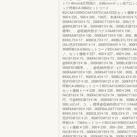
ト7トWmm6尺問用(1，638)mmサッシ色7'口
ック呼称CA-5860セットコード
BDCAA103WDCAA103TDCAA103五セット価格￥
900￥225，900￥245，100尺。本体FACB103￥7
000FACW103￥72，000FACT103￥83，000八寸
@BRX2B13￥36，500X6B13￥36，500BLX2B1
標準r、、@収納外部ポ';1クスFAAB103￥100，
000FAAW103￥100，000FAAT103￥100，000
BRXlL73￥17，400X2L73￥17，400BLX1L73￥
(5llJ売)FFDB091￥19，000FFDW091￥19，000
900呼称CA-6360セットコードBDCAA133WDCAA1
ノ、セット価格￥227，400￥227，400￥246，
FACB133￥73，000FACW133￥73，000FACT13
@BRX2B13￥36，500X6B13￥36，500BLX2B13
000(FtD3標準。。、@収納外部ポ・yクスFAAB10
000FAAW103￥100，000FAAT103￥100，000
BRXlL43￥17，900X2L43￥17，900BLXlL43￥
売)FFDB121￥20，200FFDW121￥20，200FFDT
呼称CA-6860セットコードBDCAA163WDCAA163T
セット価格トー￥228，800￥228，800￥248，
FACB163￥74，000FACW163￥74，000FACT163
円、寸@BRX2B13￥36，500X6B13￥36，500BL
000;:n)CcF、コ、』標準@収納外部ポ‘YクスFAAB
000FAAW103￥100，000FBALAXT1103￥100
BRXlL53￥18，300X2L53￥18，300L53￥21，1
売)FFDB151￥21，400FFDW151￥21，400FFDT
呼称CA・7360セットコードBDCAA193WDCAA19
セット価格￥230，300￥230，300~250，200
FACB193￥75，000FACW193￥75，000FACT19
@BRX2B13￥36，500X6B13￥36，500BLX2B13￥