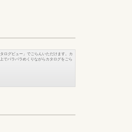
タログビュー」でごらんいただけます。カ
b上でパラパラめくりながらカタログをごら