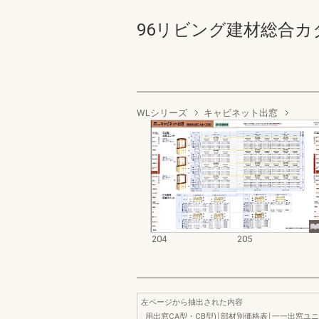
96リビング建材総合カタログ 
WLシリーズ
キャビネット出窓
204
205
左ページから抽出された内容
用出窓CA型・CB型)￨部材別価格表￨一一出窓ユ