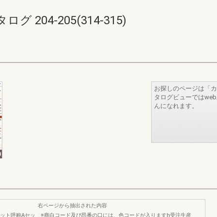
204-205(314-315)
お探しのページは「カ
タログビューではwe
んになれます。
右ページから抽出された内容
ニット呼称Aセッ
※商白コード及び昂番の口には、色コードが入りますh受注生産