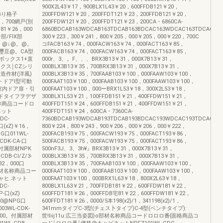
900X2L43￥17，900BLX1L43￥20，600FFDB121￥20，
。飾り格子
200FFDW121￥20，200FFDT121￥23，200FFDB121￥20，
21，700網戸(別
200FFDW121￥20，200FFDT121￥23，200CA・6860CA-
181￥26，000
6860BDCAB163WDCAB163TDCAB163BDCAC163WDCAC163TDCAC16
部/FIX部
300￥223，300￥241，800￥205，000￥205，000￥220，700C
@。@↓@。@。
コFACB163￥74，000FACW163￥74，000FACT163￥85，
軍璽亘@。CA型
000FACB163￥74，000FACW163￥74，000FACT163￥85，
ボックス1+直
000r、3、。F、、、BRX3B13￥31，000X7B13￥31，
ボックス￨CZシリ
000BLX3B13￥35，700BRX3B13￥31，000X7B13￥31，
造作材(洋風)
000BLX3B13￥35，700FAAB103￥100，000FAAW103￥100，
トドアI型可動
000FAAT103￥100，000FAAB103￥100，000FAAW103￥100，
室内ドア扉・引
000FAAT103￥100，000ーBRX1L53￥18，300X2L53￥18，
一ドタイフヲデザ
300BLX1L53￥21，100FFDB151￥21，400FFDW151￥21，
材名称商品コードロ
400FFDT151￥24，600FFDB151￥21，400FFDW151￥21，
ネット
400FFDT151￥24，600CA・7360CA-
DC-
7360BDCAB193WDCAB193TDCAB193BDCAC193WDCAC193TDCAC19
口(xZ)￥16，
800￥224，800￥243，900￥206，000￥206，000￥222，
PG口011WL-
200FACB193￥75，000FACW193￥75，000FACT193￥86，
CDK-CA-口
500FACB193￥75，000FACW193￥75，000FACT193￥86，
0。付属部材NPK
500nF3J、3、3h¥』BRX3B13￥31，000X7B13￥31，
DB-Cl/Z/3-
000BLX3B13￥35，700BRX3B13￥31，000X7B13￥31，
2，000口
000BLX3B13￥35，700FAAB103￥100，000FAAW103￥100，
フ部材名称商品コー
000FAAT103￥100，000FAAB103￥100，000FAAW103￥100，
ャヒ.ネット
000FAAT103￥100，000BRX1L63￥18，800X2L63￥18，
DC-
800BLX1L63￥21，700FFDB181￥22，600FFDW181￥22，
P-口(xZ)
600FFDT181￥26，000FFDB宅81￥22，600FFDW181￥22，
000@NPG口
600FFDT181￥26，0000/5本198(x2)/1，341198(x2)/1，
03WL-CDK-
341mmタイプC-3型(チェス卜タイプ)C-4型(ベンチタイプ):
，000。付属部材
世!liij11u:広三当姿図}o部材名称商品コードロロロ番{面格商品コ