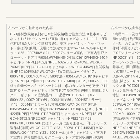
左ページから抽出された内容
右ページから抽出
G-21部材別規格表￨努1_;%玄関収納I型ご注文方法01基本キャビ
※商昂コード及び
ネット1+81カウンター1+8直輸￨扉+キャビネット1--11--1-・"i造
局の納期は約2週
作材(洋風)(リビング建材共通)。基本キャビネットキャビネッ
ク=園、カジュア
ト・扉は円L兼用。現場にて決定できますh~n445Wルキャビネ
作材(洋風)(リ
ット￥35，000740W￥21，500CZシリーズ室内ドア室内引戸ク
アCZシリーズパ
ローゼットドア寸法0361xW740xH540寸法:0361XW445XH540キ
NPOZ031￥1，
ャヒ.ネッ卜NPE口402扉NPE口602WL-GT-2-740W口WL-GC-
ブーツハンガーセッ
740W口NPE口401ロロロキャヒeネットWL-GC-445W口玄関収納
井幕板、間口調整材)N
扉NPE口601部材名WL-GT-2-445W口商品コード番￥17，
ツ名商品コードイ面
000￥18，0007408￥47，500寸法・0361XW740XH810キャビネ
入)NPOZ011￥4，
ッ卜NPE口412扉NPE口612WL-GT-2-740B口￥12，500￥9，000
追加脚セットNPE
格イ面⑧ベースキャビネットには、@のカウンターが必要ですh
ックス)NPOZ02
部材名ベースキャビネット室内ドア1型室内引戸I型可動間仕切り
ション価格表￥52，
クローゼットドアI型商品コード品番WL-GC-740B口￥25，
寸法・0361xWl1
500￥22，000740T￥69，000格{面￥56，000445Tミラー付
キャビネットNPE口4
￥43，000445Tミラーなし寸法:0361XW740XH1710寸法
601WL-GC-1185
0361xW445xH1710寸法:0361XW445XH1710キャビネッ卜NPE口
890W口WL-GT-2
422扉NPE口622WL-GT-2-740T口キャヒ.ネッ卜NPE口421WL-
000￥9，000￥1
GC-445T口扉NPE口631キャヒ'ネッ卜NPE口421￥39，
(洋風)室内ドア
000￥30，000※740Tにはミラー扉はありません。円しシリーズ
RLシリーズ寸法:0
造作材(洋風)WL-GC-740T口￥23，500WL-GT-2-445M口￥32，
NPE口414NPE
500WL-GC-445T口￥23，500トール(ミラl)キャビネット室内ド
0361XW890XH81
ア室内引戸可動間仕切りクローゼットドア玄関収納内部収納
445B口WL-GC-89