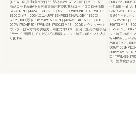
(CZ.WL.RL共通)扉NPE口621部材名WL-GT-2-445T口￥19，500
000￥22，000
商品コード品番格{面有償部昂床材姿図商品コードロロロ番価格
一T山町一nHU。L
lW740NPE口432WL-GB-760C口￥7，000W890NPED433WL-GB-
0361XW890XH1
890C口￥7，000ピ二ニ=JWl185NPE口434WL-GB-1185C口
共通)キャヒ.ネッ卜
￥12，000(厚さ35mm)W1630NPE口436WL-GB-1630C口￥15，
口621x2NPE口63
000W1780NPED437WL-GB-1780C口￥15，000@カウンター※カ
890T口￥43，500W
ウンターはW方向の切断力、可能ですL(木口部分は別売の横手貼
口x2￥32，500￥
1テープで処理してくださL¥oJ階段ユニット施工のポイント納ま
ット施工のポイン
り図196
W740NPE口442W
890D口￥7，500一
000W1335NPE口
80mm)W1630NP
口447WL-GB-
代・消費税は含ま