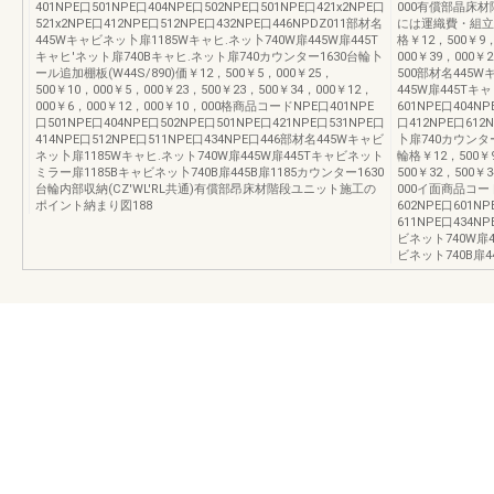
401NPE口501NPE口404NPE口502NPE口501NPE口421x2NPE口
000有償部晶床
521x2NPE口412NPE口512NPE口432NPE口446NPDZ011部材名
には運織費・組立
445Wキャビネッ卜扉1185Wキャヒ.ネッ卜740W扉445W扉445T
格￥12，500￥9，
キャヒ'ネット扉740Bキャヒ.ネット扉740カウンター1630台輪卜
000￥39，000￥
ール追加棚板(W44S/890)価￥12，500￥5，000￥25，
500部材名445W
500￥10，000￥5，000￥23，500￥23，500￥34，000￥12，
445W扉445T
000￥6，000￥12，000￥10，000格商品コードNPE口401NPE
601NPE口404NP
口501NPE口404NPE口502NPE口501NPE口421NPE口531NPE口
口412NPE口612
414NPE口512NPE口511NPE口434NPE口446部材名445Wキャビ
卜扉740カウンター
ネッ卜扉1185Wキャヒ.ネット740W扉445W扉445Tキャビネット
輪格￥12，500￥9
ミラー扉1185Bキャビネッ卜740B扉445B扉1185カウンター1630
500￥32，500￥
台輪内部収納(CZ'WL'RL共通)有償部昂床材階段ユニット施工の
000イ面商品コード
ポイント納まり図188
602NPE口601NP
611NPE口434
ビネット740W扉
ビネット740B扉4