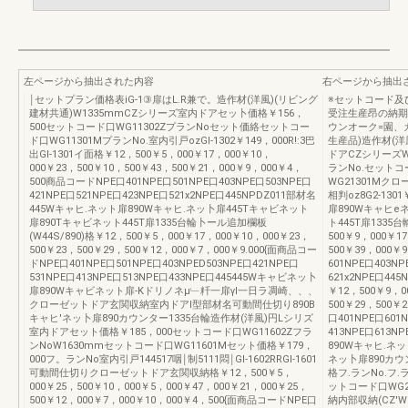
左ページから抽出された内容
右ページから抽出
￨セットプラン価格表iG-1③扉はL.R兼で。造作材(洋風)(リビング
※セットコード及
建材共通)W1335mmCZシリーズ室内ドアセッ卜価格￥156，
受注生産昂の納期
500セットコード口WG11302ZプランNoセット価絡セットコー
ウンオーク=園、
ド口WG11301MプランNo.室内引戸ozGI-1302￥149，000R!:3巴
生産品)造作材(洋
出GI-1301イ面格￥12，500￥5，000￥17，000￥10，
ドアCZシリーズ
000￥23，500￥10，500￥43，500￥21，000￥9，000￥4，
ランNo.セットコ
500商品コードNPE口401NPE口501NPE口403NPE口503NPE口
WG21301Mクロ
421NPE口521NPE口423NPE口521x2NPE口445NPDZ011部材名
相判oz8G2-130
445Wキャヒ.ネット扉890Wキャヒ.ネッ卜扉445Tキャビネット
扉890Wキャヒe
扉890Tキャビネット445T扉1335台輪卜ール追加欄板
ト445T扉1335
(W44S/890)格￥12，500￥5，000￥17，000￥10，000￥23，
500￥9，000￥1
500￥23，500￥29，500￥12，000￥7，000￥9.000{面商品コー
500￥39，000￥
ドNPE口401NPE口501NPE口403NPED503NPE口421NPE口
601NPE口403NP
531NPE口413NPE口513NPE口433NPE口445445Wキャビネッ卜
621x2NPE口4
扉890Wキャビネット扉-Kドリノネμ﹂粁一扉γl一日ラ凋崎、、、
￥12，500￥9，0
クローゼットドア玄関収納室内ドアI型部材名可動間仕切り890B
500￥29，500
キャヒ'ネッ卜扉890カウンター1335台輪造作材(洋風)円Lシリズ
口401NPE口601N
室内ドアセット価格￥185，000セットコード口WG11602Zフラ
413NPE口613N
ンNoW1630mmセットコード口WG11601Mセット価格￥179，
890Wキャヒ.ネ
000フ。ランNo室内引戸144517咽￨制5111悶￨GI-1602RRGI-1601
ネッ卜扉890カウ
可動間仕切りクローゼットドア玄関収納格￥12，500￥5，
格フ.ランNo.フ
000￥25，500￥10，000￥5，000￥47，000￥21，000￥25，
ットコード口WG
500￥12，000￥7，000￥10，000￥4，500{面商品コードNPE口
納内部収納(CZ'WL'