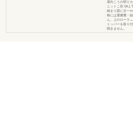
屋向こうの明りカ
ニットこ匝:!)¥
納まり図に古一m
格には運搬費・組
ん。上のローラ→
トッパーを取り付
聞きません。