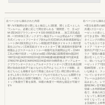
左ページから抽出された内容
右ページから抽出
勢'-;%可動間仕切り閉じると独立した2部屋、聞くと広々とした
※受注生産昂の納
ワンルーム。必要に応じて間仕切られる「開閉壁」で、主-uび
共通)-ク口ーゼ
M-2型2423ブラウンオーク￥320.000回亘本体......加工済完成品
ーゼットの扉とし
枠…ー3方枠加工済ノックダウン製品下レールは埋込み?イプ開閉
ができま苦b・間
方式インセットフリータイプ折れp方式l芯材LVL本体l表面材塩ピ
タイニングの間仕切
シート(M-2採光部はスチレン樹脂)把手亜鉛ダイキャスト焼付塗
らでも出入りでき
装仕上げセン￨芯材亙鉛ダイキャストター丁番￨表面焼付塗装P車
トドア「ウオーク
樹脂およびスチールストツJ~ー樹脂可迫天能間以は可﹃日MH
室内引戸1型フル
工ELの悔V1切冴﹃一LE仕a'ad閤ゴ関内脳口闘喬壁画tlv国語吋
ラク「寝室の書斎
1887豆H孟24201820豆DH孟23534枚建6枚建8枚建1872孟W孟
斎が広々したワン
2780I2781孟W豆3689290豆DW孟450154商昂色ミディアムオー
り」幼いうちはワ
クブラウンオークカジュアルオークライトオーク(受注生産品)開
ーゼットドア1型
閉が自由自在折戸でありながら引戸のようにスライド移動、左
収納E型析，ピネ
右どちらにも移動するので用途に合わせて広い関口部が得られ
いな納まり、スッ
ますL上吊り方式のフリータイプなので左右どちらにも開閉でき
ついていますので
ま弘扉が折れた状態で移動力、スムーズに行えるよう、一時ス
下レールは歩行の
トップ角度付丁番を採用。50度の角度で一時的な固定が可能で
込みました。レで
すh
脂f樹3Mン玄可
切縁っき内部収納
色で、本体の木口
くなってし液五把
やすくなっていま
ま五縦枠と上枠専