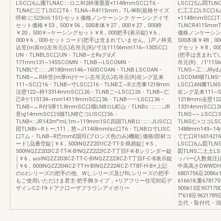
LSC口6ム圃TLNAC::::ロニRI2枠薄墨置×1148mmSC口T6・
LSC口5ム悶TLNC
TLNA仁三了LSC口T6・TLNA~R4115mm」TL-I¥IB(規格サイズ
仁工工口LSC口6
呼称:に523riili:151)-セット価格ノンケーシンク.ケーシングイ寸
×1148mmSC口T
セット価格￥53，500￥56，500本体￥27，000￥27，000枠
TLNCR4115mmT
￥20，500￥~ケーシングセット￥8，000把手(表示錠)￥6，
価格ノンケーシンク
000￥6，000-セットコード(把手は含まれていません。)戸ノ枠見
500本体￥48，0
込笠(m原m)左吊元(L)右吊元(R)/寸法11156mm116~130SC口
グセット￥8，000
UN・TLNBLSC口UN・TLNB~士Rγグd〆
(把手は含まれてい
171mm131~145SCOMN・TLNB-~LSCOMN・
吊元(R)、/1'11
TLNBL'て::::::JR180mm146~160SCOAN・TLNB.LSCOAN・
TLNS~工:::JR
TLNB~←R枠笠(m厚m)ケーシ左吊元(L)右吊元(R)在ング足来
LSCDMI咽TLNSつ
111~SC口16・TLNB~寸LSC口16・TLNB工~Rヱ売事1218mm
LSC口AN圃TLN
法壁122~枠13314mmSC口26・TLNBご~LSC口26・TLNB~亡
在ング足来111~S
己Rケ115134~mm14119mmSC口36・TLNB一一LSC口36・
1218mmi去壁122~
TLNB~←R付5厚11;8mmSC口咽LNBロL町山・TLNBc:::;:::::;JR
13314mmSC口2
意ig14mmSC口5畑TLNB亡コLISC口56・
TLNS~~.LSC口
TLNB=::JR142m"'mL1m~119mm1SC四国TLNBロ:::;:::JLISC口
TLNS仁=ココLS
団TLNBr~Rトー;111，慧~J114I8mmIsc口T6・TLNBロ寸LISC
1488mm149~
口Tム・TLNB~R巴mmE国司(ブロンズ色のみ)機能￨価格l部材コ
て亡口R160142
ード￨品番空錠￨￥4，500INQZZ201ICZ-TT-$-簡易錠￨￥5，
LSC口6ム図TLN
500!NQZZ202!CZ-TT-K-B!NQZZ222!CZ-T丁目F-K-Bシリンダー錠
図TLNS二土土LS
￨￥6，ωoINQZZ203ICZ-TT-C-BINQZZ223ICZ-T丁目F-C-B表示錠
ッパー(入数発注
￨￥6，000INQZZ204ICZ-TT-H-BINQZZ224ICZ-TTBF-H-B※上記
中高高さDWWDH
のczシリーズの把手の他、Wしシリーズ及びRLシリーズの把手
6801756豆208
もご使用いただけま君主-把手脚タイプ，<リアフリー住宅対応デ
616618;重678
ザインCZ-19-ドアク口ーザブラウンアイボリー
900613亘9571
7"618豆9621
立代・取付代・消