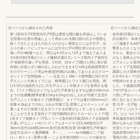
左ページから抽出された内容
右ページから抽出
努'-;{室内引戸E型室内引戸E型は豊富な開口幅を昂揃えしていま
造作材(洋風)(リ
主部屋の位置や用途によって求められる開口部の広さや形態も
許出願中)・本体
様々で主たとえば人の出入りの少ない寝室などには片引戸。出
って減速するAB
入りの多いリビングルームには引分け戸や間仕切りかわりに引
撃音も小さくなり
遣い戸の4枚建ーなど。間口は4.5尺から12尺まで揃えてありま
すから、動きかス
すb造作材(洋風)(リビング建材共通)CZシリーズ室内ドア室内引
がなく見映えがす
戸-収納用引違い戸を用意。CH20、23タイプ)開けた時に扉が室
ズアルミレル室内
内側に出張らずに物の出し入れができます己※枠は収納用専用で
ゼットドア玄関収
すのでケーシンク湾は外側(室内側)のみ施してありまま己クロー
調調じのけ澗車付
ゼットドア玄関収納-→「--~玉亙コLト586一寸標準開口557-片引
0.3>91)-モ
戸ユニット巾狭タイプには、標準開口とワイド開口を用意。間
中堅枠のすきまカ
口4.5尺の洗面所入口に片引戸ユニット巾狭タイプを使用する場
した。十減速区間(
合、(ワイド関口)タイプならば引戸本体をlまずせば奥行59Dmm
アIlI'l戸当り
までの洗濯機(標準容量5.Dkg-6.Dkg)の出し入れが可能で五③片
り部に戸当りパッ
引戸ユニット巾狭タイプ(標準開口〉タイプでは奥行55Dmm(小
枠に当たるときの
容量-4.2kg)までの出し入れが可能で五-壁厚によりケーシンク.が
窓-引手・引戸錠
選べますので現場で足を力ツ卜する作業がなくすっきりと納め
じデザイン(カラ
ることができま五室内ドア1型可動間仕切りクローゼットドアI型
ズ)。ひとつのフ
L型タイプ装飾タイプ円Lシリーズ造作材(洋風)室内ドア企収納用
準装備造作材(洋
引遣い戸ユニットHC-lミディアムオーク￥1日5.000室内引戸
閉がなめらかで掃
36mm見付(2x4用)24mm見付(在来用)在来'2X4兼用引戸枠備の
仕切りクローゼッ
決定方法ポiード庫胴蝿庫、ヲ--.:，.，.一一-ty-!4瑚睡ιr二↑ア副
洗面所用CKH-13
lJ~~.KIトいL~霊厚の遣~~こよる本体(t倒的ーシンクの組合せ
電気の消し忘れが