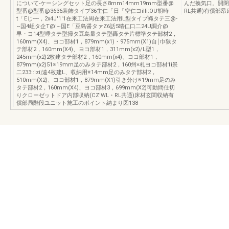
について-ケーシングセット足の長さ8mm14mm19mm型番@
んだ換気口。開閉
型番@型番@3636装飾タイプ36主仁「日「空仁ヨiIIi:OU胡時
RL共通)有償部
t「Eじ----，2x4J'1'1在来工法周在来工法用L型タイプ蝿タテ三@-
~国4岨タ企T@'~国E「豆島醤タァZ6話5晴仁口二24U調介@
早・ヨ14型唾タテ型掃タ豆島量タテ型轟タテ片標準タテ部材2，
160mm(X4)、ヨコ部材1，879mm(x1)・975mm(X1)自￨巾狭タ
テ部材2，160mm(X4)、ヨコ部材1，311mm(x2)/L型1，
245mm(x2)2枚建タテ部材2，160mm(x4)、ヨコ部材1，
879mm(x2)51※19mm足のみタテ部材2，160州×札ヨコ部材1i景
二233::izij遠4枚建L、収納用※14mm足のみタテ部材2，
510mm(X2)、ヨコ部材1，879mm(X1)引き分け※19mm足のみ
タテ部材2，160mm(X4)、ヨコ部材3，699mm(X2)可動間仕切
りクローゼットドア内部収納(CZ'WL・RL共通)床材玄関収納有
償部局階段ユニット施工のポイント納まり図138