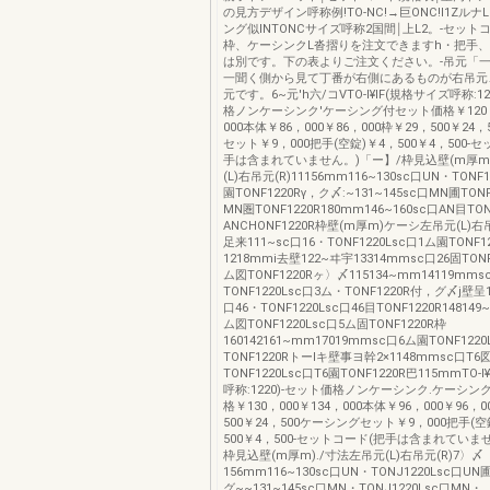
の見方デザイン呼称例!TO-NC!→巨ONC!l1ZルナL
ング似INTONCサイズ呼称2国間￨上L2。-セッ
枠、ケーシンクL沓摺りを注文できますh・把手
は別です。下の表よりご注文ください。-吊元「
一聞く側から見て丁番が右側にあるものが右吊元
元です。6~元'h六/コVTO-I¥IF(規格サイズ呼称:1
格ノンケーシンク'ケーシング付セット価格￥120，
000本体￥86，000￥86，000枠￥29，500￥24
セット￥9，000把手(空錠)￥4，500￥4，500-
手は含まれていません。)「ー】/枠見込壁(m厚m)
(L)右吊元(R)11156mm116~130sc口UN・TONF1
園TONF1220Rγ，ク〆:~131~145sc口MN圃TONF
MN圏TONF1220R180mm146~160sc口AN目TON
ANCHONF1220R枠壁(m厚m)ケーシ左吊元(L)右
足来111~sc口16・TONF1220Lsc口1ム園TONF1
1218mmi去壁122~ヰ宇13314mmsc口26固TONF
ム図TONF1220Rヶ〉〆115134~mm14119mms
TONF1220Lsc口3ム・TONF1220R付，グ〆j壁呈
口46・TONF1220Lsc口46目TONF1220R148149
ム図TONF1220Lsc口5ム固TONF1220R枠
160142161~mm17019mmsc口6ム園TONF122
TONF1220RトーIキ壁事ヨ幹2×1148mmsc口T6
TONF1220Lsc口T6園TONF1220R巴115mmTO-
呼称:1220)-セット価格ノンケーシンク.ケーシン
格￥130，000￥134，000本体￥96，000￥96，0
500￥24，500ケーシングセット￥9，000把手(空
500￥4，500-セットコード(把手は含まれていま
枠見込壁(m厚m)./寸法左吊元(L)右吊元(R)7〉〆
156mm116~130sc口UN・TONJ1220Lsc口UN圃
グ~~131~145sc口MN・TONJ1220Lsc口MN・