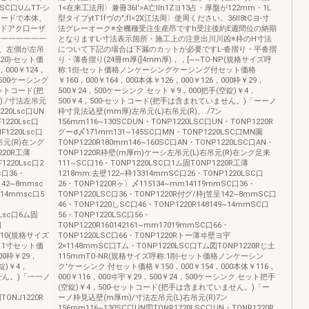
SC口UムTT-シ
1<在来工法用〉兼冊36I'>A亡IIn1Zヨ13占・厚盤が122mm・1L
トコードで本体、
型タイプytT1fヴの";fI<2X江法周〉使周ください。36Il8tCヨ-寸
、ドアク口ーザ
法グレーオーク※全機種受注生産昂ですh受注後約E週間位の納期
一一一一一一一
となりますL-寸法表示箇所・施工上の注意出川川凶※枠のH寸法
、左側が左吊
について下記の場合は下漏のカットが必要ですL-沓摺り・平沓摺
220)-セット価
り・薄沓摺り(24冊m厚(]4mm厚)，，[~~TO-NP(規格サイズ呼
000￥124，
称:1但-セット価格ノンケーシングケーシング付セット価格
，500ケーシング
￥160，000￥164，000本体￥126，000￥126，000枠￥29，
セットコード(把
500￥24，500ケーシンク.セット￥9，000把手(空錠)￥4，
./寸法左吊元
500￥4，500-セットコード(把手は含まれていません。)「ーーノ
220Lsc口UN
枠寸見法込壁(mm厚)左吊元(L)右吊元(R)、./7ン
1220Lsc口
156mm116~130SCDUN・TONP1220LSC口UN・TONP1220R
F1220Lsc口
グーd〆171mm131~145SC口MN・TONP1220LSC口MN園
吊元(R)在ング
TONP1220R180mm146~160SC口AN・TONP1220LSC口AN・
220R工薄
TONP1220R枠壁(m厚m)ケーシ左吊元(L)右吊元(R)在ング足来
1220Lsc口2
111~SC口16・TONP1220LSC口1ム固TONP1220R工薄
c口36・
1218mm:去壁122~枠13314mmSC口26・TONP1220LSC口
142~8mmsc
26・TONP1220Rヶ〉〆115134~mm14119mmSC口36・
~14mmsc口5
TONP1220LSC口36・TONP1220R付グ/枠j笠呈142~8mmSC口
46・TONP1220しSC口46・TONP1220R148149~14mmSC口
0Lsc口6ム固
56・TONP1220LSC口56・
図
TONP1220R160142161~mm17019mmSC口66・
I¥10(規格サイズ
TONP1220LSC口66・TONP1220Rトー薄ヰ壁ヨ宇
ク1寸セット価
2×1148mmSC口Tム・TONP1220LSC口Tム図TONP1220Rじ土
00枠￥29，
115mmTO-NR(規格サイズ呼称:1削-セット価格ノンケーシン
錠)￥4，
ク'ケーシンク.付セット価格￥150，000￥154，000本体￥116，
せん。)「一一ノ
000￥116，000ヰ宇￥29，500￥24，500ケーシンク.セット把手
(空錠)￥4，500-セットコード(把手は含まれていません。)「ー
TONJ1220R
ーノ枠見込壁(m厚m)/寸法左吊元(L)右吊元(R)7ン
156mm116~130SC口UN図TONR1220LSC口UN・TONR1220R