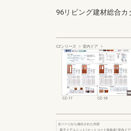
96リビング建材総合カタログ 
CZシリーズ
室内ドア
CZ-17
CZ-18
左ページから抽出された内容
親子ドアユニット￨セットコード規格表￨室内ド