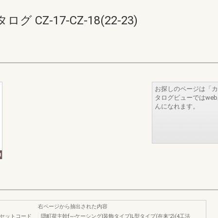
CZ-17-CZ-18(22-23)
お探しのページは「カ
タログビューではwe
んになれます。
右ページから抽出された内容
アセットコード
隠町荷主幹f~-ケーシングl装飾タイプIL型タイプ(在来'2)(4工法