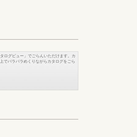
タログビュー」でごらんいただけます。カ
b上でパラパラめくりながらカタログをごら