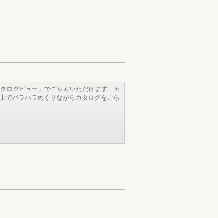
タログビュー」でごらんいただけます。カ
b上でパラパラめくりながらカタログをごら