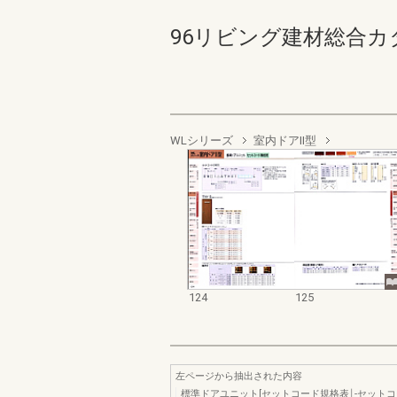
96リビング建材総合カタログ 
WLシリーズ
室内ドアⅡ型
124
125
左ページから抽出された内容
標準ドアユニット[セットコード規格表￨-セット