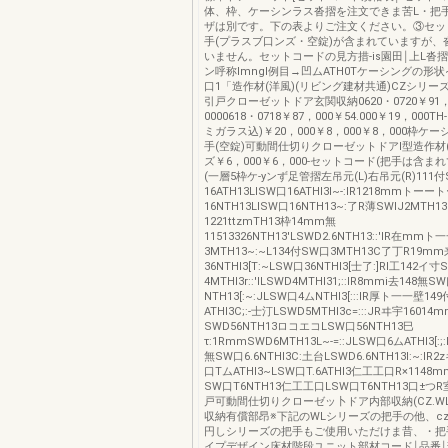
体、枠、ケーシンラス沓摺を注文できま苦L・把
ザは別です。下の表よりご注文ください。③セッ
手(プラスブ口ンズ・空錠)が含まれていますが、
いません。セットコードの見方措-is園田￨上L沓摺
ン呼称lmngl例目→凹ムATH0Tケーシングの形状
口1「造作材(洋風)(リビング建材共通)CZシリー
引戸クローゼットドア玄関収納0620・0720￥91，
0000618・0718￥87，000￥54.000￥19，000T
ミガラス込)￥20，000￥8，000￥8，000枠ケ
手(空錠)可動間仕切りクローゼットドアI型造作材(
ズ￥6，000￥6，000-セットコード(把手は含ま
(一層5枠ケ-yンず足管摺左吊元(L)右吊元(R)111
16ATH13LlSW口16ATHI3l~-:lR1218mmト
16NTH13LlSW口16NTH13~:了R薄SWlJ2MTH13':
1221ttzmTH13枠14mm無
11513326NTH13'LSWD2.6NTH13::'IR在mm
3MTH13~:~L134付SW口3MTH13C了丁R19m
36NTHI3[T:~LSW口36NTHI3[士了:]RI工142イ
4MTHI3r::'ILSWD4MTHI31;::lR8mmi去148無S
NTH13[:~:JLSW口4ムNTHI3[:::lR厚ト一一壁1
ATHI3C;:-士汀LSWD5MTHI3c=:::JRヰ宇16014
SWD56NTH13ロコエコLSW口56NTH13巳
τ:1RmmSWD6MTH13L~-=::JLSW口6ムATHI3[:;
無SW口6.6NTHI3C:土台LSWD6.6NTH13I:~:l
口TムATHI3~LSW口T.6ATHI3仁工工口R×1148m
SW口T6NTH13仁工工口LSW口T6NTH13口±
戸可動間仕切りクローゼッ卜ドア内部収納(CZ.WL
収納有償部昂※下記のWLシリーズの把手の他、c
円しシリーズの把手もご使用いただけま昔、・把
イプデザイン床材階段ユニット部材コード￨品番￨