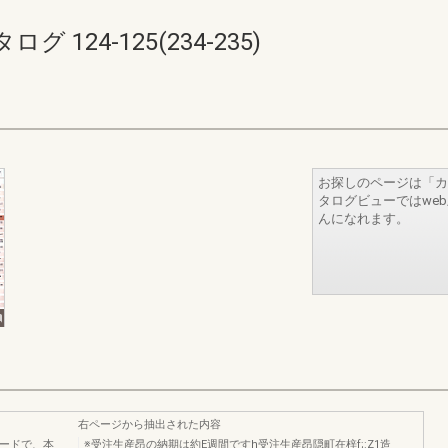
124-125(234-235)
お探しのページは「カ
タログビューではwe
んになれます。
右ページから抽出された内容
コードで、本
※受注生産昂の納期は約E週間ですh受注生産昂隠町在梓f;:Z1造