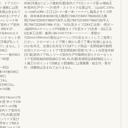
手、ドアク口一
作材(洋風)(リビング建材共通)室内ドアCZシリーズ置-u-瑚由主
ト価格には把
N•室内引戸寸﹂一川-把手・ストライク位置ぱ引。￨山α)ICコ01α
沓摺は含まれて
コ~I∞01α3NI~工l工口l----l一体一本↑↑ーーーし幅高さサイズ呼
IA付き￨デザイ
称、枠本体枠本体l0618(入隅用)734672184517860620(入隅
~rシリーナW
用)734672204519860718(平入用)784722184517860720(平入
ズ室内ドア室内
用)78472220451986-寸法↑「lt日L型タイプ(2X4工法用〉-用元'---
000￥57，
J縦枠fHIJ-ケーシンクPE装飾タイプIL型タイプ(在来・2泊工法
H-13(4mmカス
I(在来工法用〉兼用>36r-l1411119-一一一一一・厚壁が
ーシンク.セット把
122mm149mmの場合はケーシンデの足をカットしてご使用く
洋風)円Lシリ
ださい。クローゼットドア開く側から晃て丁番が右側にあるも
れていません。)
のが右吊元、左側が左吊元で1九¥アシグ部品一玄関収納可動間
付SW口
仕切りクローゼットドア1型玄関収納1型射7ピネット出窓造作材
ーートー一一無SW口
(洋:風)室内ドアRLシリーズ室内引戸可動間仕切りクローゼット
'IRI壁
ドア玄関収納内部収納(CZ.WL.RL共通)有償部品床材階段ユニッ
ト施工のポイント125納まり図価格には運搬費・組立代・取付
ト一一同日
代・消費税は含まれておりません。
m来141無SW口
寸SW口
W口4ム
49付SW口5ム
mm142無
:lR付19mm170
R2zキ壁.学イ寸SW
m411~m5無
つR室内ドア室内引
'円L共通)玄関
zシリーズ及び
手WイプNBタ
部材コード￨品